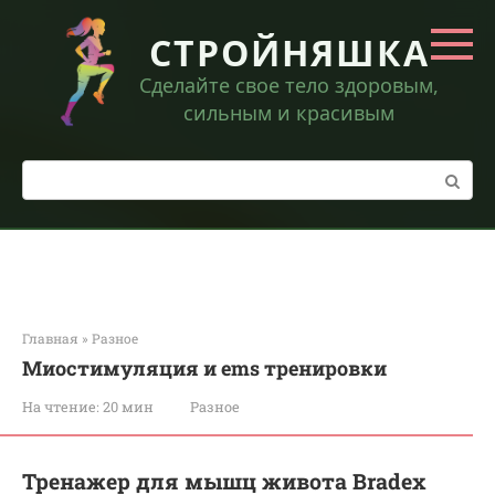
Перейти
к
СТРОЙНЯШКА
контенту
Сделайте свое тело здоровым,
сильным и красивым
Поиск:
Главная
»
Разное
Миостимуляция и ems тренировки
На чтение:
20 мин
Разное
Тренажер для мышц живота Bradex