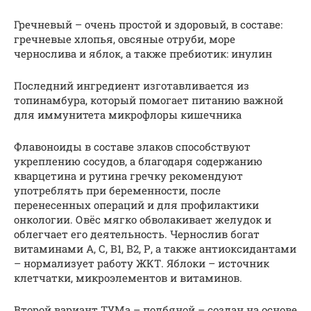
Гречневый – очень простой и здоровый, в составе:
гречневые хлопья, овсяные отруби, море
чернослива и яблок, а также пребиотик: инулин
Последний ингредиент изготавливается из
топинамбура, который помогает питанию важной
для иммунитета микрофлоры кишечника
Флавоноиды в составе злаков способствуют
укреплению сосудов, а благодаря содержанию
кварцетина и рутина гречку рекомендуют
употреблять при беременности, после
перенесенных операций и для профилактики
онкологии. Овёс мягко обволакивает желудок и
облегчает его деятельность. Чернослив богат
витаминами А, С, В1, В2, Р, а также антиоксидантами
– нормализует работу ЖКТ. Яблоки – источник
клетчатки, микроэлементов и витаминов.
Второй вариант ТУМа – полбяной – создан на основе