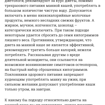
диетологи, рекомендуют за курс диеты, помимо
трехразового питания манной кашей, употреблять в
большом количестве чистую воду. Допускается
включать в меню низкокалорийные молочные
продукты, немного несладких свежих фруктов. А
жирное, мучное, копчености, шоколад –
категорически исключить. При таком подходе
некоторым удается сбросить до семи килограммов
лишнего веса. Противники, утверждающие, что
диета на манной каше не является эффективной,
рекомендуют тратить больше калорий, нежели
потреблять. Рассказывая другим о вреде
длительной монодиеты, они ссылаются на
возможное возникновение симптомов остеопороза,
на быстрый набор сброшенных килограммов.
Поклонники здорового питания запрещают
худеющим употреблять манку на ужин, при
сильном желании допускают употребление каши
только утром, на завтрак.
К какому бы подходу относительно диеты на
манной каше вы ни склонялись, нужно помнить,