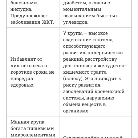
болезнями
диабетом, в связи с
желудка.
моментальным
Предупреждает
всасыванием быстрых
заболевания ЖКТ.
углеводов.
У крупы – высокое
содержание глютена,
способствующего
развитию аллергических
Избавляет от
реакций, расстройству
лишнего веса в
деятельности желудочно-
короткие сроки, не
кишечного тракта
навредив
(поносу). Это приводит к
здоровью.
риску развития
заболеваний кровеносной
системы, нарушению
обмена веществ в
организме.
Манная крупа
богата пищевыми
микроэлементами
Содержащийся в манной