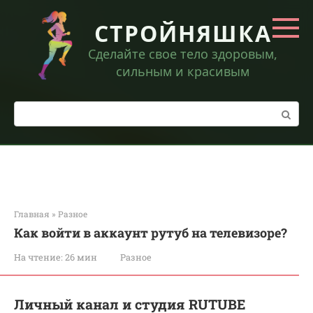
Перейти
к
СТРОЙНЯШКА
контенту
Сделайте свое тело здоровым,
сильным и красивым
Поиск:
Главная
»
Разное
Как войти в аккаунт рутуб на телевизоре?
На чтение:
26 мин
Разное
Личный канал и студия RUTUBE