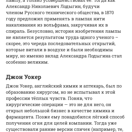
лампу, а только усовершенствовал её. Тогда как
Александр Николаевич Лодыгин, будучи
членом Русского технического общества, в 1870
году предложил применять в лампах нити
накаливания из вольфрама, закручивая их в
спираль. Безусловно, история изобретения лампы
не является результатом труда одного ученого –
скорее, это череда последовательных открытий,
которые витали в воздухе и были необходимы
миру, но именно вклад Александра Лодыгина стал
особенно великим.
Джон Уокер
Джон Уокер, английский химик и аптекарь, был по
образованию хирургом, но не испытывал к этой
профессии тёплых чувств. Поняв, что
хирургические операции — это не для него, он
открыл небольшой бизнес в качестве химика и
фармацевта. Позже ему понадобился лёгкий способ
получения огня для целей компании. Тогда уже
существовали ранние версии спичек (например, те,