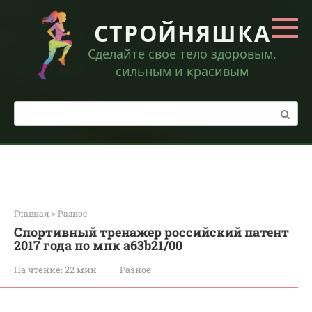
Перейти
к
СТРОЙНЯШКА
контенту
Сделайте свое тело здоровым,
сильным и красивым
Поиск:
Главная
»
Разное
Спортивный тренажер российский патент
2017 года по мпк a63b21/00
На чтение:
22 мин
Разное