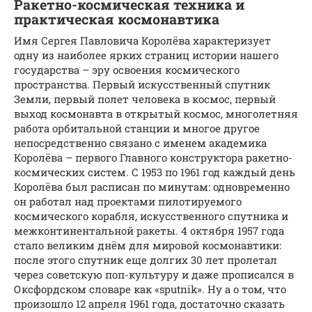
Ракетно-космическая техника и
практическая космонавтика
Имя Сергея Павловича Королёва характеризует
одну из наиболее ярких страниц истории нашего
государства – эру освоения космического
пространства. Первый искусственный спутник
Земли, первый полет человека в космос, первый
выход космонавта в открытый космос, многолетняя
работа орбитальной станции и многое другое
непосредственно связано с именем академика
Королёва – первого Главного конструктора ракетно-
космических систем. С 1953 по 1961 год каждый день
Королёва был расписан по минутам: одновременно
он работал над проектами пилотируемого
космического корабля, искусственного спутника и
межконтинентальной ракеты. 4 октября 1957 года
стало великим днём для мировой космонавтики:
после этого спутник еще долгих 30 лет пролетал
через советскую поп-культуру и даже прописался в
Оксфордском словаре как «sputnik». Ну а о том, что
произошло 12 апреля 1961 года, достаточно сказать