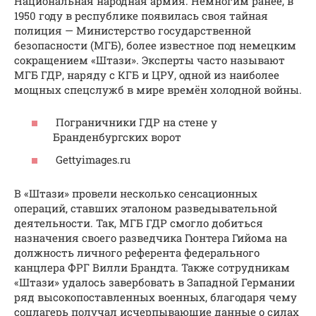
Национальная народная армия. Немногим ранее, в
1950 году в республике появилась своя тайная
полиция — Министерство государственной
безопасности (МГБ), более известное под немецким
сокращением «Штази». Эксперты часто называют
МГБ ГДР, наряду с КГБ и ЦРУ, одной из наиболее
мощных спецслужб в мире времён холодной войны.
Пограничники ГДР на стене у
Бранденбургских ворот
Gettyimages.ru
В «Штази» провели несколько сенсационных
операций, ставших эталоном разведывательной
деятельности. Так, МГБ ГДР смогло добиться
назначения своего разведчика Гюнтера Гийома на
должность личного референта федерального
канцлера ФРГ Вилли Брандта. Также сотрудникам
«Штази» удалось завербовать в Западной Германии
ряд высокопоставленных военных, благодаря чему
соцлагерь получал исчерпывающие данные о силах