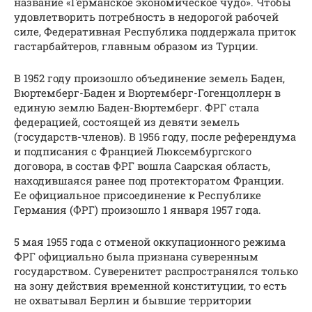
название «Германское экономическое чудо». Чтобы
удовлетворить потребность в недорогой рабочей
силе, Федеративная Республика поддержала приток
гастарбайтеров, главным образом из Турции.
В 1952 году произошло объединение земель Баден,
Вюртемберг-Баден и Вюртемберг-Гогенцоллерн в
единую землю Баден-Вюртемберг. ФРГ стала
федерацией, состоящей из девяти земель
(государств-членов). В 1956 году, после референдума
и подписания с Францией Люксембургского
договора, в состав ФРГ вошла Саарская область,
находившаяся ранее под протекторатом Франции.
Ее официальное присоединение к Республике
Германия (ФРГ) произошло 1 января 1957 года.
5 мая 1955 года с отменой оккупационного режима
ФРГ официально была признана суверенным
государством. Суверенитет распространялся только
на зону действия временной конституции, то есть
не охватывал Берлин и бывшие территории