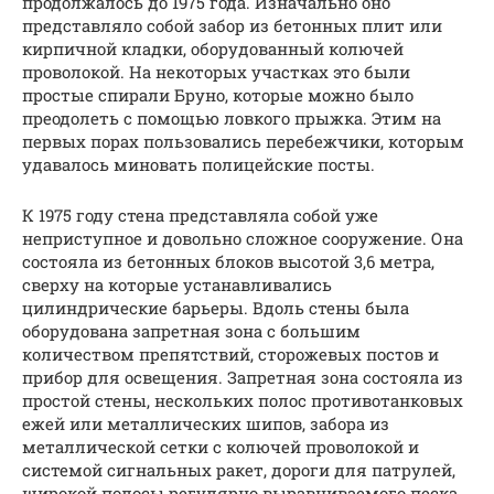
продолжалось до 1975 года. Изначально оно
представляло собой забор из бетонных плит или
кирпичной кладки, оборудованный колючей
проволокой. На некоторых участках это были
простые спирали Бруно, которые можно было
преодолеть с помощью ловкого прыжка. Этим на
первых порах пользовались перебежчики, которым
удавалось миновать полицейские посты.
К 1975 году стена представляла собой уже
неприступное и довольно сложное сооружение. Она
состояла из бетонных блоков высотой 3,6 метра,
сверху на которые устанавливались
цилиндрические барьеры. Вдоль стены была
оборудована запретная зона с большим
количеством препятствий, сторожевых постов и
прибор для освещения. Запретная зона состояла из
простой стены, нескольких полос противотанковых
ежей или металлических шипов, забора из
металлической сетки с колючей проволокой и
системой сигнальных ракет, дороги для патрулей,
широкой полосы регулярно выравниваемого песка,