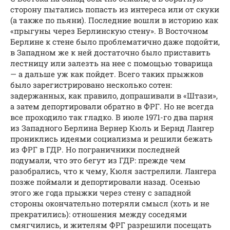
сторону пытались попасть из интереса или от скуки
(а также по пьяни). Последние вошли в историю как
«прыгуны через Берлинскую стену». В Восточном
Берлине к стене было проблематично даже подойти,
в Западном же к ней достаточно было приставить
лестницу или залезть на нее с помощью товарища
— а дальше уж как пойдет. Всего таких прыжков
было зарегистрировано несколько сотен:
задержанных, как правило, допрашивали в «Штази»,
а затем депортировали обратно в ФРГ. Но не всегда
все проходило так гладко. В июле 1971-го два парня
из Западного Берлина Вернер Кюль и Бернд Лангер
прониклись идеями социализма и решили бежать
из ФРГ в ГДР. Но пограничники последней
подумали, что это бегут из ГДР: прежде чем
разобрались, что к чему, Кюля застрелили. Лангера
позже поймали и депортировали назад. Осенью
этого же года прыжки через стену с западной
стороны окончательно потеряли смысл (хоть и не
прекратились): отношения между соседями
смягчились, и жителям ФРГ разрешили посещать