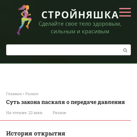
Перейти
к
СТРОЙНЯШКА
контенту
Сделайте свое тело здоровым,
сильным и красивым
Поиск:
Главная
»
Разное
Суть закона паскаля о передаче давления
На чтение:
22 мин
Разное
История открытия