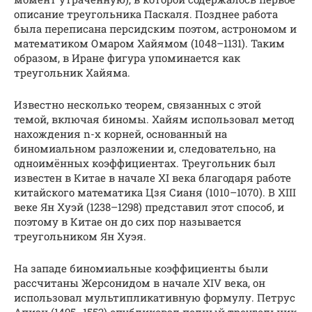
описание треугольника Паскаля. Позднее работа
была переписана персидским поэтом, астрономом и
математиком Омаром Хайямом (1048–1131). Таким
образом, в Иране фигура упоминается как
треугольник Хайяма.
Известно несколько теорем, связанных с этой
темой, включая биномы. Хайям использовал метод
нахождения n-x корней, основанный на
биномиальном разложении и, следовательно, на
одноимённых коэффициентах. Треугольник был
известен в Китае в начале XI века благодаря работе
китайского математика Цзя Сианя (1010–1070). В XIII
веке Ян Хуэй (1238–1298) представил этот способ, и
поэтому в Китае он до сих пор называется
треугольником Ян Хуэя.
На западе биномиальные коэффициенты были
рассчитаны Жерсонидом в начале XIV века, он
использовал мультипликативную формулу. Петрус