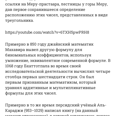
ссылки на Меру-прастаара, лестницы у горы Меру,
дав первое сохранившееся определение
расположению этих чисел, представленных в виде
треугольника.
https://youtube.com/watch?v=6TXH5pwPRH8
Примерно в 850 году джайнский математик
Махавира вывел другую формулу для
биномиальных коэффициентов, используя
умножение, эквивалентное современной формуле. В
1068 году Бхаттотпала во время своей
исследовательской деятельности вычислил четыре
столбца первых шестнадцати строк. Он был
первым признанным математиком, который
уравнял аддитивные и мультипликативные
формулы для этих чисел.
Примерно в то же время персидский учёный Аль-
Караджи (953–1029) написал книгу (на данный
момент утраченную), в которой содержалось первое