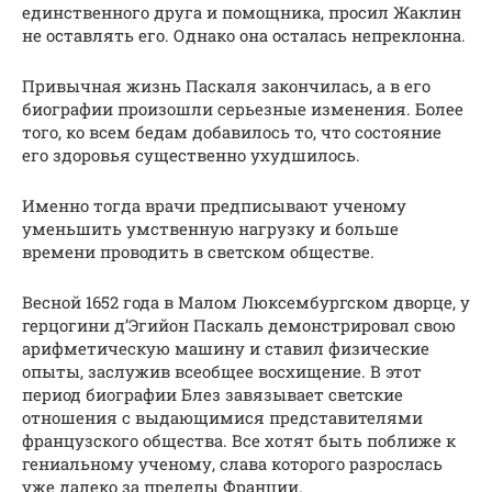
единственного друга и помощника, просил Жаклин
не оставлять его. Однако она осталась непреклонна.
Привычная жизнь Паскаля закончилась, а в его
биографии произошли серьезные изменения. Более
того, ко всем бедам добавилось то, что состояние
его здоровья существенно ухудшилось.
Именно тогда врачи предписывают ученому
уменьшить умственную нагрузку и больше
времени проводить в светском обществе.
Весной 1652 года в Малом Люксембургском дворце, у
герцогини д’Эгийон Паскаль демонстрировал свою
арифметическую машину и ставил физические
опыты, заслужив всеобщее восхищение. В этот
период биографии Блез завязывает светские
отношения с выдающимися представителями
французского общества. Все хотят быть поближе к
гениальному ученому, слава которого разрослась
уже далеко за пределы Франции.