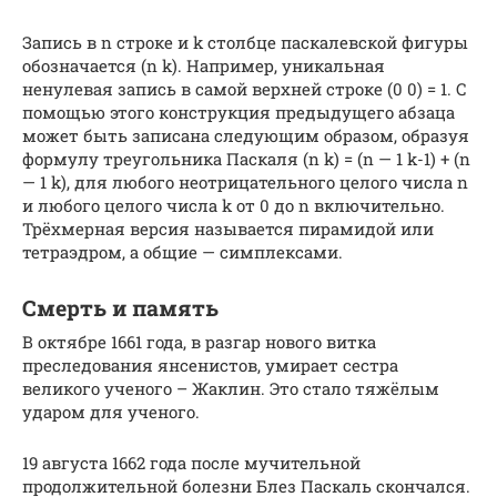
Запись в n строке и k столбце паскалевской фигуры
обозначается (n k). Например, уникальная
ненулевая запись в самой верхней строке (0 0) = 1. С
помощью этого конструкция предыдущего абзаца
может быть записана следующим образом, образуя
формулу треугольника Паскаля (n k) = (n — 1 k-1) + (n
— 1 k), для любого неотрицательного целого числа n
и любого целого числа k от 0 до n включительно.
Трёхмерная версия называется пирамидой или
тетраэдром, а общие — симплексами.
Смерть и память
В октябре 1661 года, в разгар нового витка
преследования янсенистов, умирает сестра
великого ученого – Жаклин. Это стало тяжёлым
ударом для ученого.
19 августа 1662 года после мучительной
продолжительной болезни Блез Паскаль скончался.