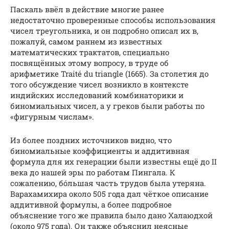
Паскаль ввёл в действие многие ранее
недостаточно проверенные способы использования
чисел треугольника, и он подробно описал их в,
пожалуй, самом раннем из известных
математических трактатов, специально
посвящённых этому вопросу, в труде об
арифметике Traité du triangle (1665). За столетия до
того обсуждение чисел возникло в контексте
индийских исследований комбинаторики и
биномиальных чисел, а у греков были работы по
«фигурным числам».
Из более поздних источников видно, что
биномиальные коэффициенты и аддитивная
формула для их генерации были известны ещё до II
века до нашей эры по работам Пингала. К
сожалению, бо́льшая часть трудов была утеряна.
Варахамихира около 505 года дал чёткое описание
аддитивной формулы, а более подробное
объяснение того же правила было дано Халаюдхой
(около 975 года). Он также объяснил неясные