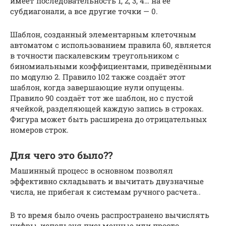
имеет последовательность 1, 2, 3, 4… на её
субдиагонали, а все другие точки — 0.
Шаблон, созданный элементарным клеточным
автоматом с использованием правила 60, является
в точности паскалевским треугольником с
биномиальными коэффициентами, приведёнными
по модулю 2. Правило 102 также создаёт этот
шаблон, когда завершающие нули опущены.
Правило 90 создаёт тот же шаблон, но с пустой
ячейкой, разделяющей каждую запись в строках.
Фигура может быть расширена до отрицательных
номеров строк.
Для чего это было??
Машинный процесс в основном позволял
эффективно складывать и вычитать двузначные
числа, не прибегая к системам ручного расчета..
В то время было очень распространено вычислять
цифры, используя письменные или просто