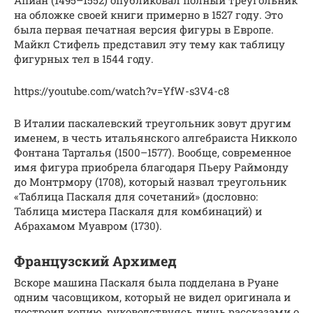
Апиан (1495–1552) опубликовал полный треугольник
на обложке своей книги примерно в 1527 году. Это
была первая печатная версия фигуры в Европе.
Майкл Стифель представил эту тему как таблицу
фигурных тел в 1544 году.
https://youtube.com/watch?v=YfW-s3V4-c8
В Италии паскалевский треугольник зовут другим
именем, в честь итальянского алгебраиста Никколо
Фонтана Тарталья (1500–1577). Вообще, современное
имя фигура приобрела благодаря Пьеру Раймонду
до Монтрмору (1708), который назвал треугольник
«Таблица Паскаля для сочетаний» (дословно:
Таблица мистера Паскаля для комбинаций) и
Абрахамом Муавром (1730).
Французский Архимед
Вскоре машина Паскаля была подделана в Руане
одним часовщиком, который не видел оригинала и
построил копию, руководствуясь лишь рассказами о