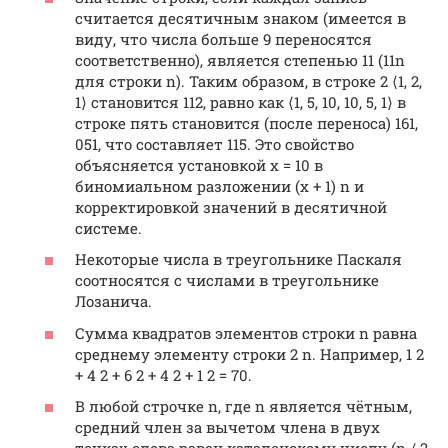
считается десятичным знаком (имеется в
виду, что числа больше 9 переносятся
соответственно), является степенью 11 (11n
для строки n). Таким образом, в строке 2 ⟨1, 2,
1⟩ становится 112, равно как ⟨1, 5, 10, 10, 5, 1⟩ в
строке пять становится (после переноса) 161,
051, что составляет 115. Это свойство
объясняется установкой x = 10 в
биномиальном разложении (x + 1) n и
корректировкой значений в десятичной
системе.
Некоторые числа в треугольнике Паскаля
соотносятся с числами в треугольнике
Лозанича.
Сумма квадратов элементов строки n равна
среднему элементу строки 2 n. Например, 1 2
+ 4 2 + 6 2 + 4 2 + 1 2 = 70.
В любой строчке n, где n является чётным,
средний член за вычетом члена в двух