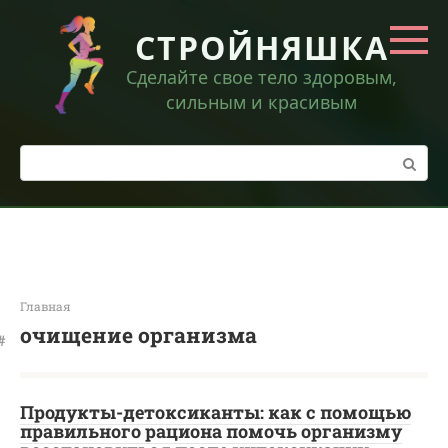
Перейти
к
СТРОЙНЯШКА
контенту
Сделайте свое тело здоровым,
сильным и красивым
Поиск:
Главная
очищение организма
Продукты-детоксиканты: как с помощью
правильного рациона помочь организму