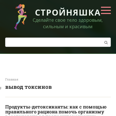
Перейти
к
СТРОЙНЯШКА
контенту
Сделайте свое тело здоровым,
сильным и красивым
Поиск:
Главная
вывод токсинов
Продукты-детоксиканты: как с помощью
правильного рациона помочь организму