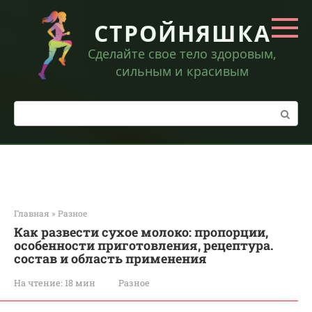
Перейти
к
СТРОЙНЯШКА
контенту
Сделайте свое тело здоровым,
сильным и красивым
Поиск:
Главная
»
Разное
Как развести сухое молоко: пропорции,
особенности приготовления, рецептура.
состав и область применения
На чтение:
18 мин
Разное