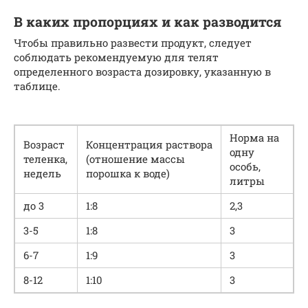
В каких пропорциях и как разводится
Чтобы правильно развести продукт, следует
соблюдать рекомендуемую для телят
определенного возраста дозировку, указанную в
таблице.
Норма на
Возраст
Концентрация раствора
одну
теленка,
(отношение массы
особь,
недель
порошка к воде)
литры
до 3
1:8
2,3
3-5
1:8
3
6-7
1:9
3
8-12
1:10
3