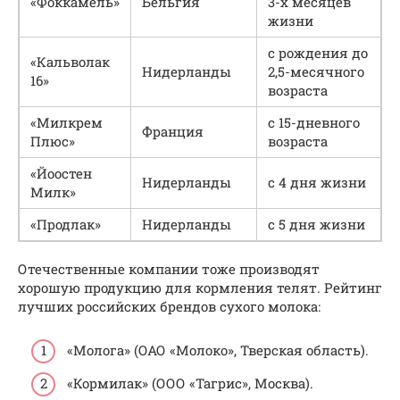
«Фоккамель»
Бельгия
3-х месяцев
жизни
с рождения до
«Кальволак
Нидерланды
2,5-месячного
16»
возраста
«Милкрем
с 15-дневного
Франция
Плюс»
возраста
«Йоостен
Нидерланды
с 4 дня жизни
Милк»
«Продлак»
Нидерланды
с 5 дня жизни
Отечественные компании тоже производят
хорошую продукцию для кормления телят. Рейтинг
лучших российских брендов сухого молока:
«Молога» (ОАО «Молоко», Тверская область).
«Кормилак» (ООО «Тагрис», Москва).