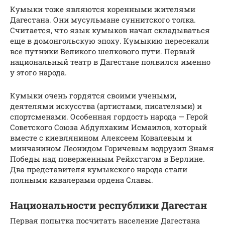
Кумыки тоже являются коренными жителями
Дагестана. Они мусульмане суннитского толка.
Считается, что язык кумыков начал складываться
еще в домонгольскую эпоху. Кумыкию пересекали
все путники Великого шелкового пути. Первый
национальный театр в Дагестане появился именно
у этого народа.
Кумыки очень гордятся своими учеными,
деятелями искусства (артистами, писателями) и
спортсменами. Особенная гордость народа — Герой
Советского Союза Абдулхаким Исмаилов, который
вместе с киевлянином Алексеем Ковалевым и
минчанином Леонидом Горичевым водрузил Знамя
Победы над поверженным Рейхстагом в Берлине.
Два представителя кумыкского народа стали
полными кавалерами ордена Славы.
Национальности республики Дагестан
Первая попытка посчитать население Дагестана