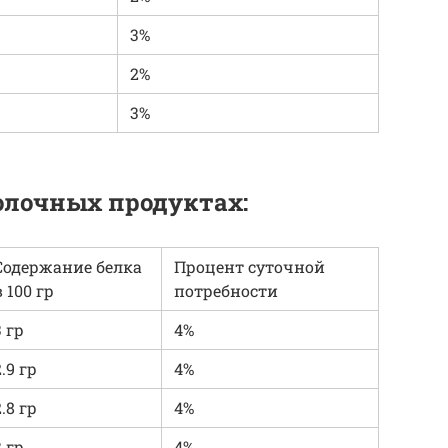
3%
2%
3%
олочных продуктах:
Содержание белка
Процент суточной
в 100 гр
потребности
3 гр
4%
2.9 гр
4%
2.8 гр
4%
3 гр
4%