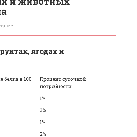
ых и животных
на
итание
руктах, ягодах и
 белка в 100
Процент суточной
потребности
1%
3%
1%
2%