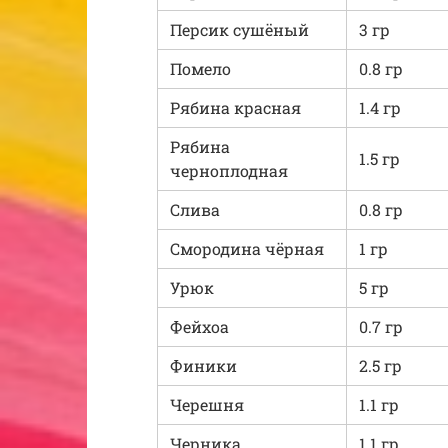
Персик сушёный
3 гр
Помело
0.8 гр
Рябина красная
1.4 гр
Рябина
1.5 гр
черноплодная
Слива
0.8 гр
Смородина чёрная
1 гр
Урюк
5 гр
Фейхоа
0.7 гр
Финики
2.5 гр
Черешня
1.1 гр
Черника
1.1 гр