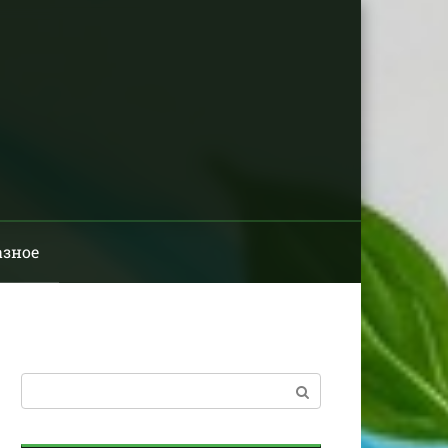
азное
Поиск: