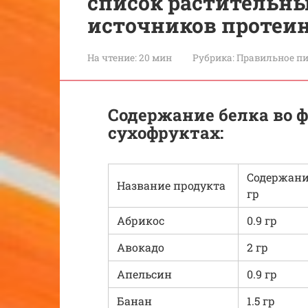
список растительн
источников протеи
На чтение:
20 мин
Рубрика:
Правильное п
Содержание белка во ф
сухофруктах:
Содержание
Название продукта
гр
Абрикос
0.9 гр
Авокадо
2 гр
Апельсин
0.9 гр
Банан
1.5 гр