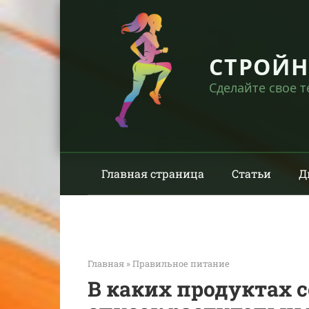
Перейти
к
контенту
СТРОЙ
Сделайте свое 
Главная страница
Статьи
Д
Главная
»
Правильное питание
В каких продуктах 