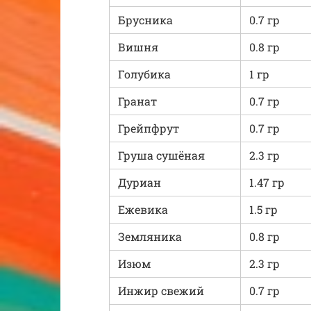
Брусника
0.7 гр
Вишня
0.8 гр
Голубика
1 гр
Гранат
0.7 гр
Грейпфрут
0.7 гр
Груша сушёная
2.3 гр
Дуриан
1.47 гр
Ежевика
1.5 гр
Земляника
0.8 гр
Изюм
2.3 гр
Инжир свежий
0.7 гр