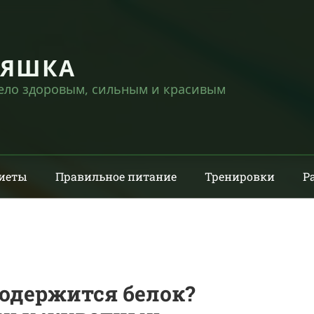
НЯШКА
тело здоровым, сильным и красивым
иеты
Правильное питание
Тренировки
Р
содержится белок?