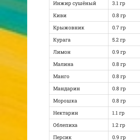
Инжир сушёный
3.1 гр
Киви
0.8 гр
Крыжовник
0.7 гр
Курага
5.2 гр
Лимон
0.9 гр
Малина
0.8 гр
Манго
0.8 гр
Мандарин
0.8 гр
Морошка
0.8 гр
Нектарин
1.1 гр
Облепиха
1.2 гр
Персик
0.9 гр