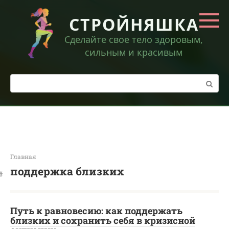
Перейти
к
СТРОЙНЯШКА
контенту
Сделайте свое тело здоровым,
сильным и красивым
Поиск:
Главная
поддержка близких
Путь к равновесию: как поддержать
близких и сохранить себя в кризисной