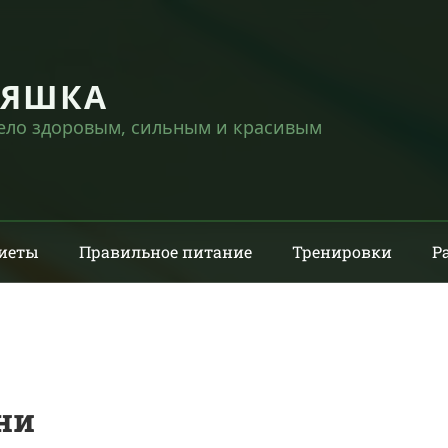
НЯШКА
тело здоровым, сильным и красивым
иеты
Правильное питание
Тренировки
Р
ни