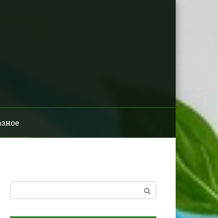
азное
Поиск: