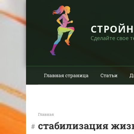
Перейти
к
контенту
СТРОЙ
Сделайте свое 
Главная страница
Статьи
Д
Главная
стабилизация жиз