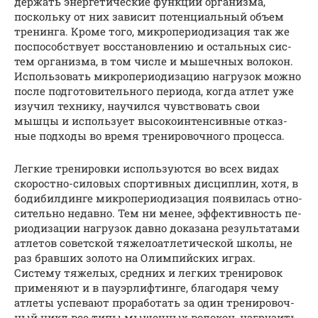
дер­жать энер­ге­ти­чес­кие функции организма,
поскольку от них зависит потенциальный объем
тренинга. Кроме того, мик­ро­пе­ри­о­ди­за­ция так же
по­спо­соб­ст­ву­ет вос­ста­нов­ле­нию и ос­таль­ных сис­
тем ор­га­низ­ма, в том числе и мышечных волокон.
Ис­поль­зо­вать мик­ро­пе­ри­о­ди­за­цию наг­ру­зок можно
после под­го­то­ви­тель­но­го пе­ри­о­да, когда атлет уже
изучил тех­ни­ку, на­учил­ся чув­ст­во­вать свои
мышцы и ис­поль­зует вы­со­ко­ин­тен­сив­ные от­каз­
ные под­хо­ды во вре­мя тре­ни­ро­воч­но­го процесса.
Легкие тренировки используются во всех видах
скоростно-силовых спор­тив­ных дис­цип­лин, хотя, в
бо­ди­бил­дин­ге мик­ро­пе­ри­о­ди­за­ция поя­ви­лась от­но­
си­тель­но не­дав­но. Тем ни менее, эф­фек­тив­ность пе­
ри­о­ди­за­ции наг­ру­зок давно доказана ре­зуль­та­та­ми
атлетов советс­кой тя­же­ло­ат­ле­ти­чес­кой школы, не
раз брав­ших золото на Олим­пийс­ких играх.
Систему тяжелых, сред­них и лег­ких тре­ни­ро­вок
при­ме­ня­ют и в пауэр­лиф­тин­ге, бла­го­да­ря чему
атлеты успевают проработать за один тре­ни­ро­воч­
ный цикл все типы мышечных волокон, нагрузить