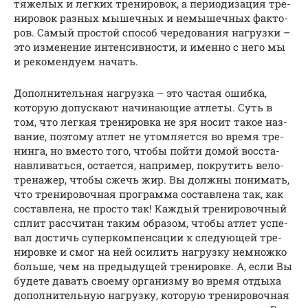
тя­же­лых и лег­ких тре­ни­ро­вок, а пе­ри­о­ди­за­ция тре­
ни­ро­вок раз­ных мы­шеч­ных и не­мы­шеч­ных фак­то­
ров. Самый простой способ че­ре­до­ва­ния наг­руз­ки –
это из­ме­не­ние ин­тен­сив­нос­ти, и имен­но с не­го мы
и ре­ко­мен­ду­ем начать.
Дополнительная нагрузка – это частая ошибка,
которую допускают на­чи­на­ю­щие атлеты. Суть в
том, что легкая тре­ни­ров­ка не зря носит такое наз­
ва­ние, поэтому атлет не утом­ля­ет­ся во время тре­
нин­га, но вместо того, чтобы пойти домой вос­ста­
нав­ли­вать­ся, ос­та­ет­ся, нап­ри­мер, покрутить ве­ло­
тре­на­жер, чтобы сжечь жир. Вы должны по­ни­мать,
что тре­ни­ро­воч­ная прог­рам­ма сос­тав­ле­на так, как
сос­тав­ле­на, не просто так! Каж­дый тре­ни­ро­воч­ный
сплит рас­счи­тан таким об­ра­зом, чтобы атлет ус­пе­
вал до­с­тичь су­пер­ком­пен­са­ции к сле­ду­ю­щей тре­
ни­ров­ке и смог на ней осилить нагрузку немножко
больше, чем на пре­ды­ду­щей тре­ни­ров­ке. А, если Вы
будете давать своему организму во время отдыха
до­пол­ни­тель­ную нагрузку, которую тре­ни­ро­воч­ная