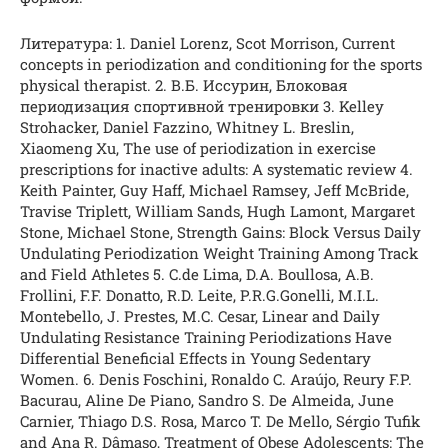
Литература: 1. Daniel Lorenz, Scot Morrison, Current
concepts in periodization and conditioning for the sports
physical therapist. 2. В.Б. Иссурин, Блоковая
периодизация спортивной тренировки 3. Kelley
Strohacker, Daniel Fazzino, Whitney L. Breslin,
Xiaomeng Xu, The use of periodization in exercise
prescriptions for inactive adults: A systematic review 4.
Keith Painter, Guy Haff, Michael Ramsey, Jeff McBride,
Travise Triplett, William Sands, Hugh Lamont, Margaret
Stone, Michael Stone, Strength Gains: Block Versus Daily
Undulating Periodization Weight Training Among Track
and Field Athletes 5. C.de Lima, D.A. Boullosa, A.B.
Frollini, F.F. Donatto, R.D. Leite, P.R.G.Gonelli, M.I.L.
Montebello, J. Prestes, M.C. Cesar, Linear and Daily
Undulating Resistance Training Periodizations Have
Differential Beneficial Effects in Young Sedentary
Women. 6. Denis Foschini, Ronaldo C. Araújo, Reury F.P.
Bacurau, Aline De Piano, Sandro S. De Almeida, June
Carnier, Thiago D.S. Rosa, Marco T. De Mello, Sérgio Tufik
and Ana R. Dâmaso, Treatment of Obese Adolescents: The