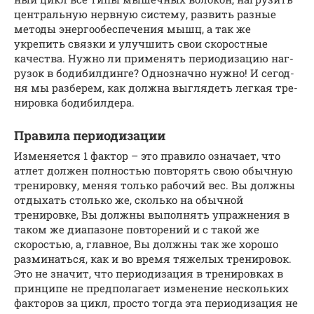
цент­раль­ную нервную систему, развить разные
методы энер­го­обес­пе­че­ния мышц, а так же
укрепить связки и улучшить свои ско­рост­ные
качества. Нуж­но ли при­ме­нять пе­ри­о­ди­за­цию наг­
ру­зок в бо­ди­бил­дин­ге? Од­ноз­нач­но ну­ж­но! И се­год­
ня мы раз­бе­рем, как долж­на выг­ля­деть лег­кая тре­
ни­ров­ка бо­ди­бил­де­ра.
Правила периодизации
Изменяется 1 фактор – это правило означает, что
атлет должен пол­нос­тью пов­то­рять свою обычную
тренировку, меняя только рабочий вес. Вы должны
от­ды­хать сто­ль­ко же, сколько на обычной
тренировке, Вы должны выполнять упражнения в
таком же диапазоне повторений и с такой же
скоростью, а, главное, Вы должны так же хорошо
раз­ми­нать­ся, как и во время тяжелых тренировок.
Это не значит, что пе­ри­о­ди­за­ция в тре­ни­ров­ках в
принципе не пред­по­ла­га­ет из­ме­не­ние нес­коль­ких
фак­то­ров за цикл, просто тогда эта пе­ри­о­ди­за­ция не