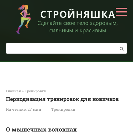
Перейти
к
СТРОЙНЯШКА
контенту
Сделайте свое тело здоровым,
сильным и красивым
Поиск:
Главная
»
Тренировки
Периодизация тренировок для новичков
На чтение:
27 мин
Тренировки
О мышечных волокнах