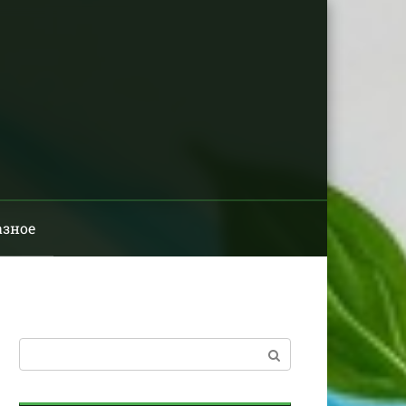
азное
Поиск: