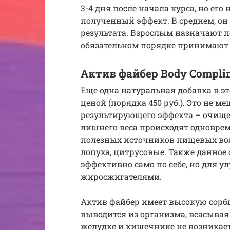
3-4 дня после начала курса, но ег
полученный эффект. В среднем, он д
результата. Взрослым назначают по
обязательном порядке принимают 
Актив файбер Body Complim
Еще одна натуральная добавка в э
ценой (порядка 450 руб.). Это не 
результирующего эффекта – очище
лишнего веса происходят одноврем
полезных источников пищевых воло
лопуха, цитрусовые. Также данное
эффективно само по себе, но для 
жиросжигателями.
Актив файбер имеет высокую сорб
выводится из организма, всасывая
желудке и кишечнике не возникает