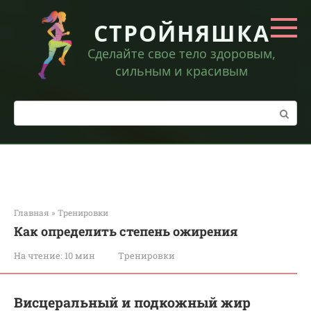
Перейти
к
СТРОЙНЯШКА
контенту
Сделайте свое тело здоровым,
сильным и красивым
Поиск:
Главная
»
Тренировки
Как определить степень ожирения
На чтение:
10 мин
Тренировки
Висцеральный и подкожный жир