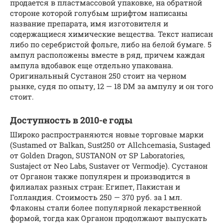
продается в пластмассовой упаковке, на обратной
стороне которой голубым шрифтом написаны
название препарата, имя изготовителя и
содержащиеся химические вещества. Текст написан
либо по серебристой фольге, либо на белой бумаге. 5
ампул расположены вместе в ряд, причем каждая
ампула вдобавок еще отдельно упакована.
Оригинальный Сустанон 250 стоит на черном
рынке, судя по опыту, 12 — 18 DM за ампулу и он того
стоит.
Доступность в 2010-е годы
Широко распространяются новые торговые марки
(Sustamed от Balkan, Sust250 от Allchcemasia, Sustaged
от Golden Dragon, SUSTANON от SP Laboratories,
Sustaject от Neo Labs, Sustaver от Vermodje). Сустанон
от Органон также популярен и производится в
филиалах разных стран: Египет, Пакистан и
Голландия. Стоимость 250 — 370 руб. за 1 мл.
Флаконы стали более популярной лекарственной
формой, тогда как Органон продолжают выпускать