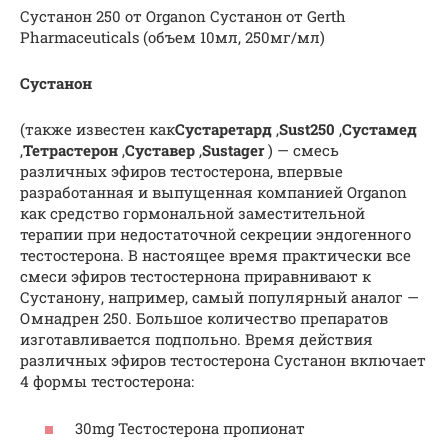
Сустанон 250 от Organon Сустанон от Gerth
Pharmaceuticals (объем 10мл, 250мг/мл)
Сустанон
(также известен как
Сустаретард
,
Sust250
,
Сустамед
,
Тетрастерон
,
Суставер
,
Sustager
) — смесь
различных эфиров тестостерона, впервые
разработанная и выпущенная компанией Organon
как средство гормональной заместительной
терапии при недостаточной секреции эндогенного
тестостерона. В настоящее время практически все
смеси эфиров тестостернона приравнивают к
Сустанону, например, самый популярный аналог —
Омнадрен 250. Большое количество препаратов
изготавливается подпольно. Время действия
различных эфиров тестостерона Сустанон включает
4 формы тестостерона:
30mg Тестостерона пропионат