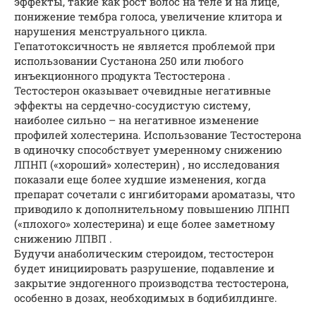
эффекты, такие как рост волос на теле и на лице,
понижение тембра голоса, увеличение клитора и
нарушения менструального цикла.
Гепатотоксичность не является проблемой при
использовании Сустанона 250 или любого
инъекционного продукта Тестостерона .
Тестостерон оказывает очевидные негативные
эффекты на сердечно-сосудистую систему,
наиболее сильно – на негативное изменение
профилей холестерина. Использование Тестостерона
в одиночку способствует умеренному снижению
ЛПНП («хороший» холестерин) , но исследования
показали еще более худшие изменения, когда
препарат сочетали с ингибиторами ароматазы, что
приводило к дополнительному повышению ЛПНП
(«плохого» холестерина) и еще более заметному
снижению ЛПВП .
Будучи анаболическим стероидом, тестостерон
будет инициировать разрушение, подавление и
закрытие эндогенного производства тестостерона,
особенно в дозах, необходимых в бодибилдинге.