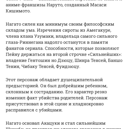
аниме-франшизы Наруто, созданный Масаси
Кишимото.
Нагато силен как минимум своим философским
складом ума. Изречения сироты из Амегакуре,
члена клана Узумаки, владельца самого сильного
глаза-Риннегана надолго останутся в памяти
фанатов сериала. Способности, которые позволяют
Пейну держаться на второй строчке «Сильнейших»:
владение Гентошин но Дзюцу, Шинра Тенсей, Баншо
Тенин, Чибаку Тенсей, Фуидзюцу.
Этот персонаж обладает душещипательной
предысторией. Он был добрейшим ребенком,
склонным к состраданию. Его характер резко
изменил факт убийства родителей. Персонаж
присутствовал в этой сцене и хладнокровно
расправился с убийцами.
Нагато основал Акацуки и стал сильнейшим