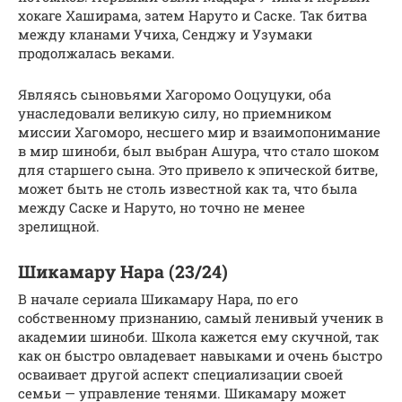
хокаге Хаширама, затем Наруто и Саске. Так битва
между кланами Учиха, Сенджу и Узумаки
продолжалась веками.
Являясь сыновьями Хагоромо Ооцуцуки, оба
унаследовали великую силу, но приемником
миссии Хагоморо, несшего мир и взаимопонимание
в мир шиноби, был выбран Ашура, что стало шоком
для старшего сына. Это привело к эпической битве,
может быть не столь известной как та, что была
между Саске и Наруто, но точно не менее
зрелищной.
Шикамару Нара (23/24)
В начале сериала Шикамару Нара, по его
собственному признанию, самый ленивый ученик в
академии шиноби. Школа кажется ему скучной, так
как он быстро овладевает навыками и очень быстро
осваивает другой аспект специализации своей
семьи — управление тенями. Шикамару может