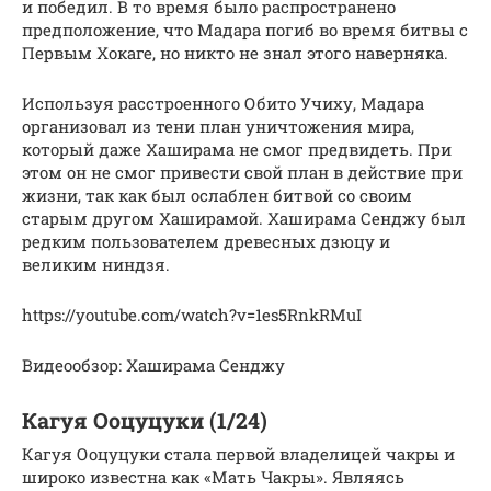
и победил. В то время было распространено
предположение, что Мадара погиб во время битвы с
Первым Хокаге, но никто не знал этого наверняка.
Используя расстроенного Обито Учиху, Мадара
организовал из тени план уничтожения мира,
который даже Хаширама не смог предвидеть. При
этом он не смог привести свой план в действие при
жизни, так как был ослаблен битвой со своим
старым другом Хаширамой. Хаширама Сенджу был
редким пользователем древесных дзюцу и
великим ниндзя.
https://youtube.com/watch?v=1es5RnkRMuI
Видеообзор: Хаширама Сенджу
Кагуя Ооцуцуки (1/24)
Кагуя Ооцуцуки стала первой владелицей чакры и
широко известна как «Мать Чакры». Являясь