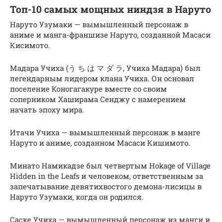
Топ-10 самых мощных ниндзя в Наруто
Наруто Узумаки — вымышленный персонаж в
аниме и манга-франшизе Наруто, созданной Масаси
Кисимото.
Мадара Учиха (う ち は マ ダ ラ, Учиха Мадара) был
легендарным лидером клана Учиха. Он основал
поселение Коногагакуре вместе со своим
соперником Хаширама Сенджу с намерением
начать эпоху мира.
Итачи Учиха — вымышленный персонаж в манге
Наруто и аниме, созданном Масаси Кишимото.
Минато Намикадзе был четвертым Hokage of Village
Hidden in the Leafs и человеком, ответственным за
запечатывание девятихвостого демона-лисицы в
Наруто Узумаки, когда он родился.
Саске Учиха — вымышленный персонаж из манги и