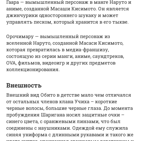
Гаара — вымышленный персонаж в манге Наруто и
аниме, созданной Масаши Кисимото. Он является
джинчурики одностороннего шукаку и может
управлять песком, который хранится в его тыкве.
Орочимару — вымышленный персонаж из
вселенной Наруто, созданной Масаси Кисимото,
которая превратилась в медиа-франшизу,
состоящую из серии манги, аниме, саундтреков,
OVA, фильмов, видеоигр и других предметов
коллекционирования.
Внешность
Внешний вид Обито в детстве мало чем отличался
от остальных членов клана Учиха – короткие
черные волосы, большие черные глаза. До момента
пробуждения Шаригана носил защитные очки –
синего цвета, с оранжевыми линзами, что был
соединены с наушниками. Одеждой ему служила
синяя униформа с длинными рукавами и такого же