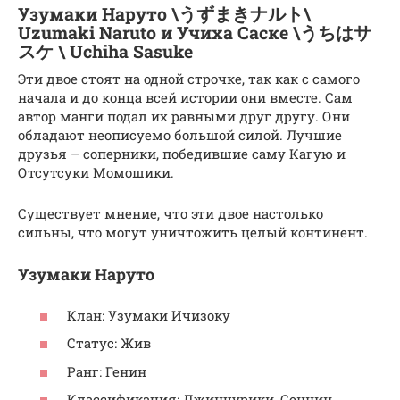
Узумаки Наруто \うずまきナルト\
Uzumaki Naruto и Учиха Саске \うちはサ
スケ \ Uchiha Sasuke
Эти двое стоят на одной строчке, так как с самого
начала и до конца всей истории они вместе. Сам
автор манги подал их равными друг другу. Они
обладают неописуемо большой силой. Лучшие
друзья – соперники, победившие саму Кагую и
Отсутсуки Момошики.
Существует мнение, что эти двое настолько
сильны, что могут уничтожить целый континент.
Узумаки Наруто
Клан: Узумаки Ичизоку
Статус: Жив
Ранг: Генин
Классификация: Джинчурики, Сеннин,