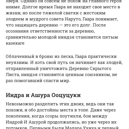
зверя. Однако он совсем не похож на главного героя
аниме. Долгое время Гаара не находит свое место в
жизни, но после тяжелой сватки с жестоким
злодеем и мудрого совета Наруто, Гаара понимает,
что защищать деревню — это его долг. После
осознания ответственности за деревню,
сравнительно молодой ниндзя становится пятым
казекаге
Облаченный в броню из песка, Гаара практически
неуязвим. И хоть свой путь он начинает как злодей,
отправленный уничтожить Деревню Скрытого
Листа, ниндзя становится ценным союзником, не
раз помогавший спасти мир.
Индра и Ашура Ооцуцуки
Невозможно разделить этих двоих, ведь они так
похожи, и обо достойны места в топе. Даже через
поколения, когда ссоры поутихли, бои между
Индрой И Ашурой продолжались, но уже через их
потомков. Первыми были Мадара Учиха и первый