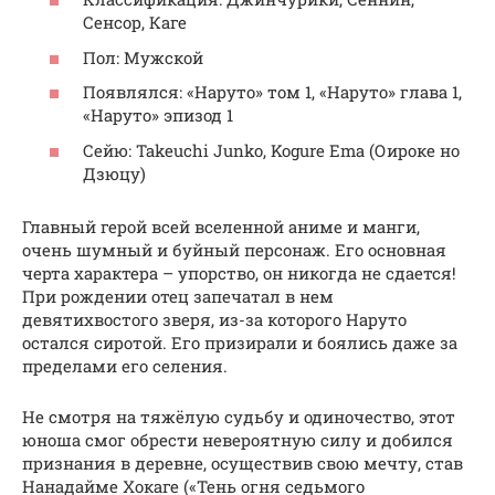
Сенсор, Каге
Пол: Мужской
Появлялся: «Наруто» том 1, «Наруто» глава 1,
«Наруто» эпизод 1
Сейю: Takeuchi Junko, Kogure Ema (Оироке но
Дзюцу)
Главный герой всей вселенной аниме и манги,
очень шумный и буйный персонаж. Его основная
черта характера – упорство, он никогда не сдается!
При рождении отец запечатал в нем
девятихвостого зверя, из-за которого Наруто
остался сиротой. Его призирали и боялись даже за
пределами его селения.
Не смотря на тяжёлую судьбу и одиночество, этот
юноша смог обрести невероятную силу и добился
признания в деревне, осуществив свою мечту, став
Нанадайме Хокаге («Тень огня седьмого