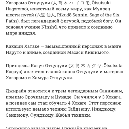
Хагоромо Отцуцуки (大 筒 木 ハ ゴ ロ モ, Ōtsutsuki
Hagoromo), известный всему миру, как Мудрец
шести путей (六道 仙人, Rikudō Sennin, Sage of the Six
Paths), был легендарной фигурой, подобной богу. Он
основал учение Ninshū, что привело к созданию
мира ниндзя.
Какаши Хатаке — вымышленный персонаж в манге
Наруто и аниме, созданной Масаси Кишимото.
Принцесса Кагуя Отцуцуки (大 筒 木 カ グ ヤ, Ōtsutsuki
Kaguya) является главой клана Отцуцуки и матерью
Хагоромо и Хамура Отцуцуки.
Джирайя относится к трем легендарным Саннинам,
помимо Орочимару и Цунаде. Он учился у 3 Хокага,
а позднее сам стал обучать 4 Хокаге. Этот персонаж
использует немало техник: Тайдзюцу, Ниндзюцу,
Сендзюцу, Фуидзюцу, Жабьи техники.
Огромного запаса чакры Джирайи хватает на