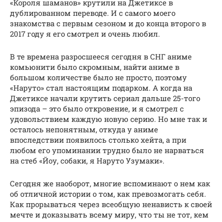
«Короля шаманов» крутили на Джетиксе в
дублированном переводе. И с самого моего
знакомства с первым сезоном и до конца второго в
2017 году я его смотрел и очень любил.
В те времена разросшееся сегодня в СНГ аниме
комьюнити было скромным, найти аниме в
большом количестве было не просто, поэтому
«Наруто» стал настоящим подарком. А когда на
Джетиксе начали крутить сериал дальше 25-того
эпизода – это было откровение, и я смотрел с
удовольствием каждую новую серию. Но мне так и
осталось непонятным, откуда у аниме
впоследствии появилось столько хейта, а при
любом его упоминании трудно было не нарваться
на стеб «Йоу, собаки, я Наруто Узумаки».
Сегодня же наоборот, многие вспоминают о нем как
об отличной истории о том, как превозмогать себя.
Как прорываться через всеобщую ненависть к своей
мечте и доказывать всему миру, что ты не тот, кем