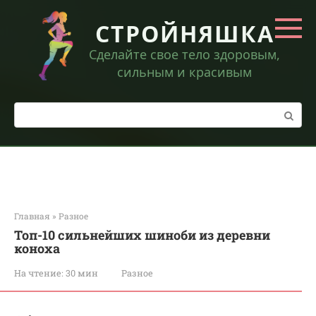
Перейти
к
СТРОЙНЯШКА
контенту
Сделайте свое тело здоровым,
сильным и красивым
Поиск:
Главная
»
Разное
Топ-10 сильнейших шиноби из деревни
коноха
На чтение:
30 мин
Разное