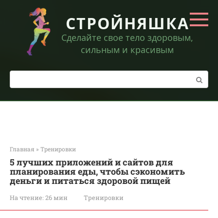
Перейти
к
СТРОЙНЯШКА
контенту
Сделайте свое тело здоровым,
сильным и красивым
Поиск:
Главная
»
Тренировки
5 лучших приложений и сайтов для
планирования еды, чтобы сэкономить
деньги и питаться здоровой пищей
На чтение:
26 мин
Тренировки