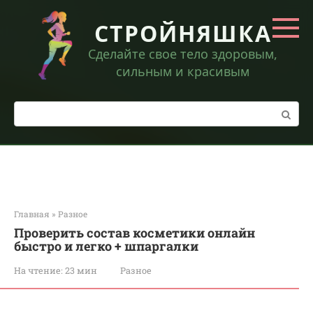
Перейти
к
СТРОЙНЯШКА
контенту
Сделайте свое тело здоровым,
сильным и красивым
Поиск:
Главная
»
Разное
Проверить состав косметики онлайн
быстро и легко + шпаргалки
На чтение:
23 мин
Разное