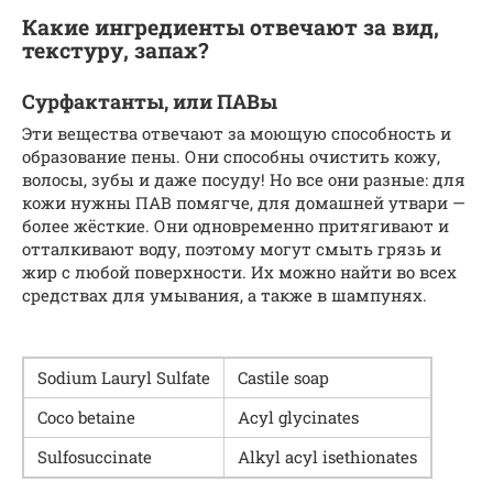
Какие ингредиенты отвечают за вид,
текстуру, запах?
Сурфактанты, или ПАВы
Эти вещества отвечают за моющую способность и
образование пены. Они способны очистить кожу,
волосы, зубы и даже посуду! Но все они разные: для
кожи нужны ПАВ помягче, для домашней утвари —
более жёсткие. Они одновременно притягивают и
отталкивают воду, поэтому могут смыть грязь и
жир с любой поверхности. Их можно найти во всех
средствах для умывания, а также в шампунях.
Sodi­um Lau­ryl Sulfate
Castile soap
Coco betaine
Acyl gly­ci­nates
Sul­fo­s­uc­ci­nate
Alkyl acyl isethionates