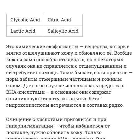
Gly­col­ic Acid
Cit­ric Acid
Lac­tic Acid
Sal­i­cylic Acid
Это химические эксфолианты — вещества, которые
мягко отшелушивают кожу и обновляют её. Вообще
кожа и сама способна это делать, но в некоторых
случаях она не справляется с отшелушиванием и
ей требуется помощь. Такое бывает, если при акне —
поры забиты отмершими частицами и кожным
салом. Для этого лучше использовать средства с
BHA-кислотами — в основном они содержат
салициловую кислоту, остальные бета-
гидроксикислоты встречаются в составах редко.
Очищение с кислотами пригодится и при
гиперпигментации — чтобы избавиться от
постакне, нужно обновить кожу. Только
использовать нужно AHA— кислоты. Они