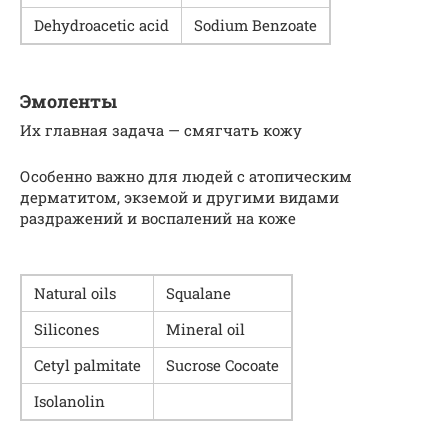
Dehy­droacetic acid
Sodi­um Benzoate
Эмоленты
Их главная задача — смягчать кожу
Особенно важно для людей с атопическим
дерматитом, экземой и другими видами
раздражений и воспалений на коже
Nat­ur­al oils
Squalane
Sil­i­cones
Min­er­al oil
Cetyl palmi­tate
Sucrose Cocoate
Isolano­lin