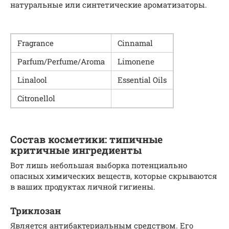
натуральные или синтетические ароматизаторы.
Fra­grance
Cin­na­mal
Parfum/Perfume/Aroma
Limonene
Linalool
Essen­tial Oils
Cit­ronel­lol
Состав косметики: типичные
критичные ингредиенты
Вот лишь небольшая выборка потенциально
опасных химических веществ, которые скрываются
в ваших продуктах личной гигиены.
Триклозан
Является антибактериальным средством. Его