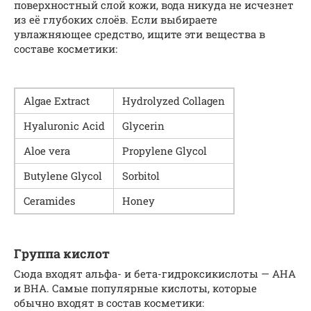
поверхностный слой кожи, вода никуда не исчезнет
из её глубоких слоёв. Если выбираете
увлажняющее средство, ищите эти вещества в
составе косметики:
Algae Extract
Hydrolyzed Col­la­gen
Hyaluron­ic Acid
Glyc­erin
Aloe vera
Propy­lene Glycol
Buty­lene Glycol
Sor­bitol
Ceramides
Hon­ey
Группа кислот
Сюда входят альфа- и бета-гидроксикислоты — AHA
и BHA. Самые популярные кислоты, которые
обычно входят в состав косметики: