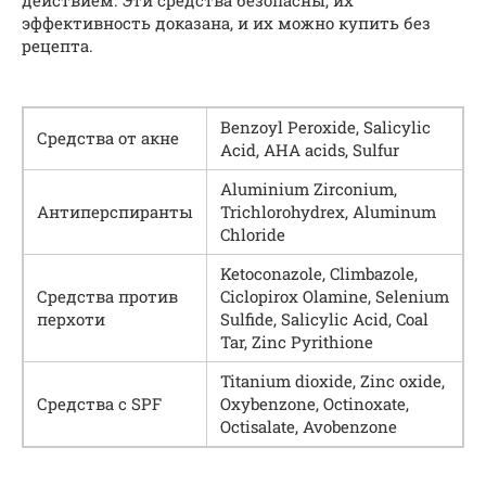
действием. Эти средства безопасны, их
эффективность доказана, и их можно купить без
рецепта.
Ben­zoyl Per­ox­ide, Sal­i­cylic
Средства от акне
Acid, AHA acids, Sulfur
Alu­mini­um Zir­co­ni­um,
Антиперспиранты
Trichloro­hy­drex, Alu­minum
Chloride
Keto­cona­zole, Climbazole,
Средства против
Ciclopirox Olamine, Sele­ni­um
перхоти
Sul­fide, Sal­i­cylic Acid, Coal
Tar, Zinc Pyrithione
Tita­ni­um diox­ide, Zinc oxide,
Средства с SPF
Oxy­ben­zone, Octi­nox­ate,
Octi­salate, Avobenzone