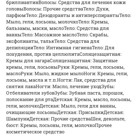
бриллиантинВолосы: Средства для лечения кожи
головыВолосы: Прочие средстваТело: Духи,
парфюмТело: Дезодоранты и антиперспирантыТело:
Мыло, гели, лосьоны, молочкоТело: Кремы,
бальзамы, маски, маслоТело: Средства для
ванныТело: Массажное маслоТело: Скрабы,
эксфолианты, талькТело: Средства для
депиляцииТело: Интимная гигиенаТело: Для
похудения, против целлюлитаСолнцезащитная:
Кремы для загараСолнцезащитная: Защитные
кремы, гели, лосьоныРуки: Кремы, гели, лосьоны,
маслоРуки: Мыло, жидкое мылоНоги: Кремы, гели,
лосьоны, масла и т.п.Ногти: Лак, средства для
снятия лакаНогти: Масло, лечение уходЗубы:
Отбеливатели зубовЗубы: Зубная паста, порошок,
полоскание для ртаДетская: Кремы, масло, лосьоны,
гели, молочкоДетская: Мыло, гели для ванны,
очищающие лосьоныДетская: ПрисыпкиДетская:
ШампуниДетская: Прочие средстваШея, декольте,
бюст: Кремы, лосьоны, гели, молочкоПрочее
косметическое средство