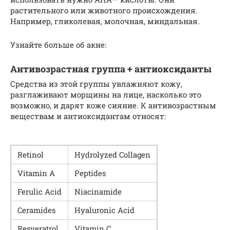
растительного или животного происхождения.
Например, гликолевая, молочная, миндальная.
Узнайте больше об акне:
Антивозрастная группа + антиоксиданты
Средства из этой группы увлажняют кожу,
разглаживают морщины на лице, насколько это
возможно, и дарят коже сияние. К антивозрастным
веществам и антиоксидантам относят:
Retinol
Hydrolyzed Col­la­gen
Vit­a­min A
Pep­tides
Fer­ulic Acid
Niaci­namide
Ceramides
Hyaluron­ic Acid
Resver­a­trol
Vit­a­min C