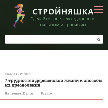
Перейти
к
СТРОЙНЯШКА
контенту
Сделайте свое тело здоровым,
сильным и красивым
Поиск:
Главная
»
Разное
7 трудностей деревенской жизни и способы
их преодоления
На чтение:
21 мин
Разное