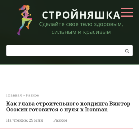
Перейти
к
СТРОЙНЯШКА
контенту
Сделайте свое тело здоровым,
сильным и красивым
Поиск:
Главная
»
Разное
Как глава строительного холдинга Виктор
Осокин готовится с нуля к Ironman
На чтение:
25 мин
Разное