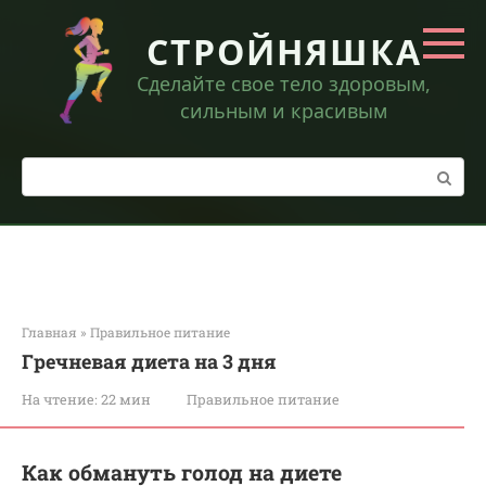
Перейти
к
СТРОЙНЯШКА
контенту
Сделайте свое тело здоровым,
сильным и красивым
Поиск:
Главная
»
Правильное питание
Гречневая диета на 3 дня
На чтение:
22 мин
Правильное питание
Как обмануть голод на диете