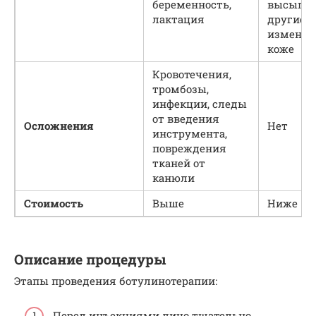
беременность,
высыпан
лактация
другие
изменен
коже
Кровотечения,
тромбозы,
инфекции, следы
от введения
Осложнения
Нет
инструмента,
повреждения
тканей от
канюли
Стоимость
Выше
Ниже
Описание процедуры
Этапы проведения ботулинотерапии:
Перед инъекциями лицо тщательно