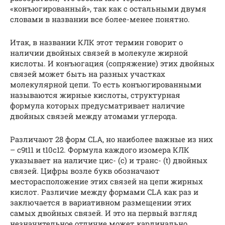
«конъюгированный», так как с остальными двумя
словами в названии все более-менее понятно.
Итак, в названии КЛК этот термин говорит о
наличии двойных связей в молекуле жирной
кислоты. И конъюгация (сопряжение) этих двойных
связей может быть на разных участках
молекулярной цепи. То есть конъюгированными
называются жирные кислоты, структурная
формула которых предусматривает наличие
двойных связей между атомами углерода.
Различают 28 форм CLA, но наиболее важные из них
– c9t11 и t10c12. Формула каждого изомера КЛК
указывает на наличие цис- (c) и транс- (t) двойных
связей. Цифры возле букв обозначают
месторасположение этих связей на цепи жирных
кислот. Различие между формами CLA как раз и
заключается в вариативном размещении этих
самых двойных связей. И это на первый взгляд
незначительное отличие может кардинально