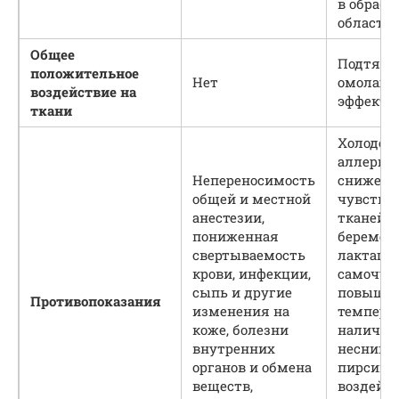
в обрабо
области
Общее
Подтяги
положительное
Нет
омолаж
воздействие на
эффект
ткани
Холодов
аллергия
Непереносимость
снижени
общей и местной
чувстви
анестезии,
тканей,
пониженная
беремен
свертываемость
лактация
крови, инфекции,
самочувс
сыпь и другие
повыше
Противопоказания
изменения на
температ
коже, болезни
наличие
внутренних
неснима
органов и обмена
пирсинга
веществ,
воздейст