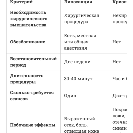
Критерий
Липосакция
Криолип
Необходимость
Хирургическая
Нехирур
хирургического
процедура
процеду
вмешательства
Есть, местная
Обезболивание
или общая
Нет
анестезия
Восстановительный
Две недели
Нет
период
Длительность
30-40 минут
Час и бо
процедуры
Сколько требуется
Один
Два-три
сеансов
Покрасн
кожи, н
Выраженный
отечност
Побочные эффекты
отек, боль,
синяки,
отвисшая кожа