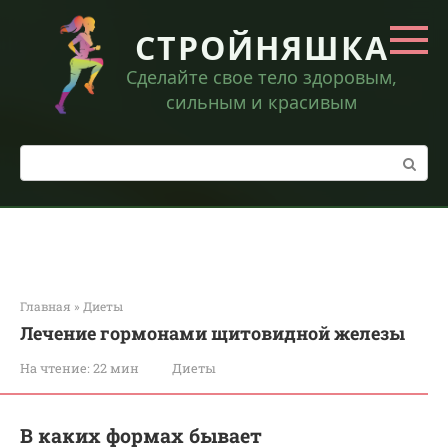
Перейти
к
СТРОЙНЯШКА
контенту
Сделайте свое тело здоровым,
сильным и красивым
Поиск:
Главная
»
Диеты
Лечение гормонами щитовидной железы
На чтение:
22 мин
Диеты
В каких формах бывает