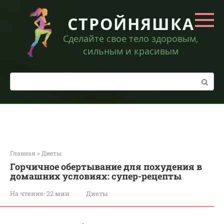
Перейти
к
СТРОЙНЯШКА
контенту
Сделайте свое тело здоровым,
сильным и красивым
Поиск:
Главная
»
Диеты
Горчичное обертывание для похудения в
домашних условиях: супер-рецепты
На чтение:
22 мин
Диеты