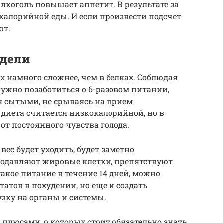
алкоголь повышает аппетит. В результате за
калорийной еды. И если произвести подсчет
ют.
едели
х намного сложнее, чем в белках. Соблюдая
 нужно позаботиться о 6-разовом питании,
ся сытыми, не срываясь на прием
диета считается низкокалорийной, но в
от постоянного чувства голода.
ес будет уходить, будет заметно
подавляют жировые клетки, препятствуют
акое питание в течение 14 дней, можно
татов в похудении, но еще и создать
зку на органы и системы.
 плюсами, о которых стоит обязательно знать