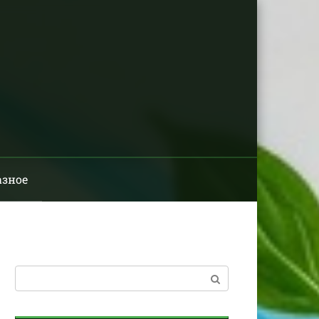
азное
Поиск: