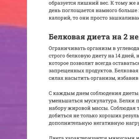
образуется лишний вес. К тому же 
день поглощается намного больше 
калорий, то они просто зашкалива
Белковая диета на 2 н
Ограничивать организм в углевода
строго белковую диету на 14 дней,
которое позволит всегда оставать
запрещенных продуктов. Белковая 
силах насытить организм, избавив 
С каждым днем соблюдения диеты в
уменьшаться мускулатура. Белки 
набору жировой массы. Соблюдая т
добиться не только хороших резуль
дополнительную негативную нагру
Диета характеризуется минусами и