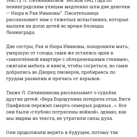
тексту Л. Овчинниковой “Весной 1942 года по
ленинградским улицам медленно шли две девочки
— Нюра и Рая Ивановы”. Писательница
рассказывает нам о тяжелых испытаниях, которые
выпали на долю детей во время блокады
Ленинграда.
Две сестры, Рая и Нюра Ивановы, похоронили мать,
умершую от голода, сами же остались одни в
«закопчённой квартире с обледеневшими стенами»,
сжигали мебель и книги, чтобы согреться, но сами
добрались во Дворец пионеров, пробираясь по
грудам развалин и прячась от взрывов.
Также Л. Овчинникова рассказывает о судьбах
других детей: «Вера Бородулина потеряла отца, Витя
Панфилов пережил смерть семерых родных…». Все
они были «глубоко потрясены войной», однако, как
мы видим из текста, не утратили силы духа.
Они продолжали верить в будущее, потому так