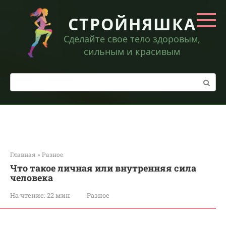
Перейти
к
СТРОЙНЯШКА
контенту
Сделайте свое тело здоровым,
сильным и красивым
Поиск:
Главная
»
Разное
Что такое личная или внутренняя сила
человека
На чтение:
22 мин
Разное