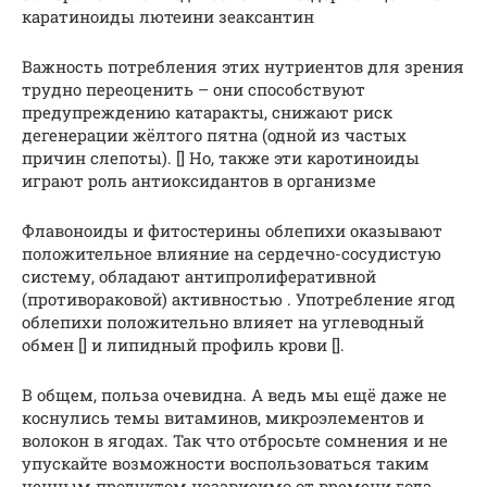
каратиноиды лютеини зеаксантин
Важность потребления этих нутриентов для зрения
трудно переоценить – они способствуют
предупреждению катаракты, снижают риск
дегенерации жёлтого пятна (одной из частых
причин слепоты). [] Но, также эти каротиноиды
играют роль антиоксидантов в организме
Флавоноиды и фитостерины облепихи оказывают
положительное влияние на сердечно-сосудистую
систему, обладают антипролиферативной
(противораковой) активностью . Употребление ягод
облепихи положительно влияет на углеводный
обмен [] и липидный профиль крови [].
В общем, польза очевидна. А ведь мы ещё даже не
коснулись темы витаминов, микроэлементов и
волокон в ягодах. Так что отбросьте сомнения и не
упускайте возможности воспользоваться таким
ценным продуктом независимо от времени года.