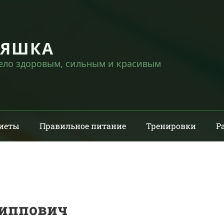
НЯШКА
тело здоровым, сильным и красивым
иеты
Правильное питание
Тренировки
Р
липпович