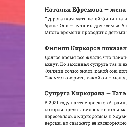
Наталья Ефремова — жена
Суррогатная мать детей Филиппа н
браке. Она – лучший друг семьи, б
Много времени проводит с детьми 
Филипп Киркоров показал
Долгое время все ждали, что нако
ахнут. Но законная супруга так и н
Филипп точно знает, какой она дол
Так что говорить, какой он – молод
Супруга Киркорова — Тат
В 2021 году на телепроекте «Украи
которая представилась женой и мат
пересеклась с Киркоровым в Харько
версия, но сам метр ее категорично