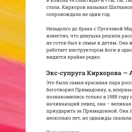
стала. Киркоров называл Шатланову
сопровождала не один год.
Незадолго до брака с Пугачевой Ма
известно, что девушка решила рас
не готов был к семье и детям. Она 
работает инструктором йоги в одн
видится крайне редко.
Экс-супруга Киркорова — 
Это была самая красивая пара росс
боготворил Примадонну, а, впервы
познакомились только в 1988 году 
начинающий певец, она – великая 
приударить за Примадонной. Она 
несколько лет, но однажды сказала