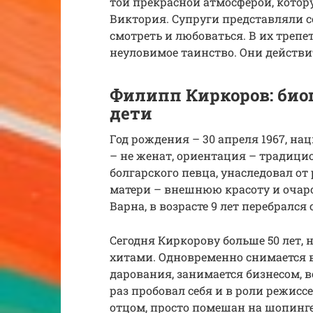
той прекрасной атмосферой, котор
Виктория. Супруги представляли с
смотреть и любоваться. В их треп
неуловимое таинство. Они действ
Филипп Киркоров: био
дети
Год рождения – 30 апреля 1967, на
– не женат, ориентация – традици
болгарского певца, унаследовал от
матери – внешнюю красоту и очаро
Варна, в возрасте 9 лет перебрался
Сегодня Киркорову больше 50 лет,
хитами. Одновременно снимается в
дарования, занимается бизнесом, в
раз пробовал себя и в роли режиссе
отцом, просто помешан на шопинге