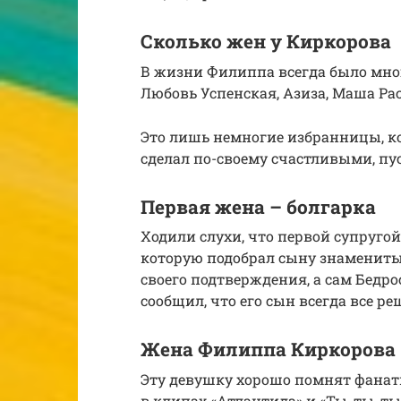
Сколько жен у Киркорова
В жизни Филиппа всегда было мно
Любовь Успенская, Азиза, Маша Ра
Это лишь немногие избранницы, к
сделал по-своему счастливыми, пу
Первая жена – болгарка
Ходили слухи, что первой супругой
которую подобрал сыну знамениты
своего подтверждения, а сам Бедро
сообщил, что его сын всегда все ре
Жена Филиппа Киркорова
Эту девушку хорошо помнят фанаты
в клипах «Атлантида» и «Ты, ты, т