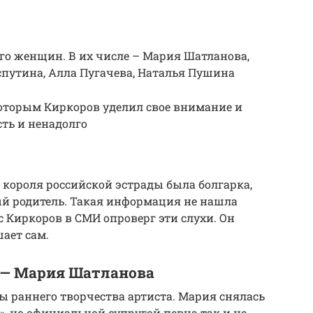
го женщин. В их числе – Мария Шатланова,
спутина, Алла Пугачева, Наталья Пушина
оторым Киркоров уделил свое внимание и
сть и ненадолго
 короля российской эстрады была болгарка,
й родитель. Такая информация не нашла
с Киркоров в СМИ опроверг эти слухи. Он
шает сам.
 — Мария Шатланова
 раннего творчества артиста. Мария снялась
ы», но официальной супругой певца так и не