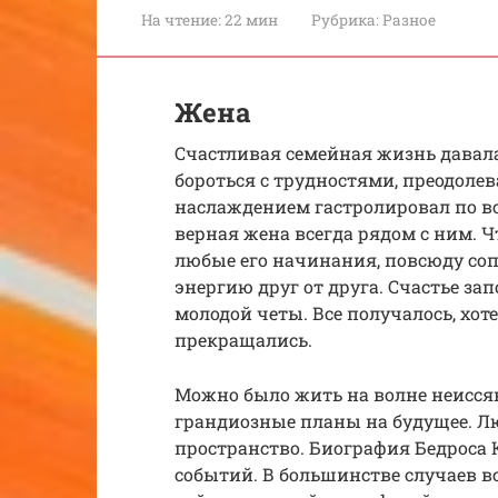
На чтение:
22 мин
Рубрика:
Разное
Жена
Счастливая семейная жизнь давала
бороться с трудностями, преодоле
наслаждением гастролировал по все
верная жена всегда рядом с ним. Ч
любые его начинания, повсюду соп
энергию друг от друга. Счастье за
молодой четы. Все получалось, хоте
прекращались.
Можно было жить на волне неиссяк
грандиозные планы на будущее. Лю
пространство. Биография Бедроса
событий. В большинстве случаев в