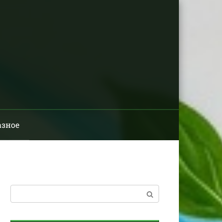
азное
Поиск: