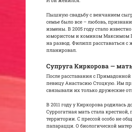
И он женился.
Пышную свадьбу с венчанием сыграл
семье было все – любовь, признани
измены. В 2005 году стало извест
юмористом и комиком Максимом Г
на развод. Филипп расставаться с
планировал.
Супруга Киркорова — мать
После расставания с Примадонной
певицу Анастасию Стоцкую. Им пр
связывали их только дружеские о
В 2011 году у Киркорова родилась 
Суррогатная мать стала крестной,
территории. С прессой особо не об
папарацци. О биологической мате