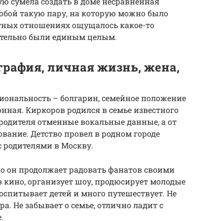
ую сумела создать в доме несравненная
обой такую пару, на которую можно было
етных отношениях ощущалось какое-то
ительно были единым целым.
графия, личная жизнь, жена,
циональность – болгарин, семейное положение
онная. Киркоров родился в семье известного
 родителя отменные вокальные данные, а от
вание. Детство провел в родном городе
 с родителями в Москву.
 но он продолжает радовать фанатов своими
 кино, организует шоу, продюсирует молодые
оспитывает детей и много путешествует. Не
ра. Не забывает о семье, отлично ладит с
.