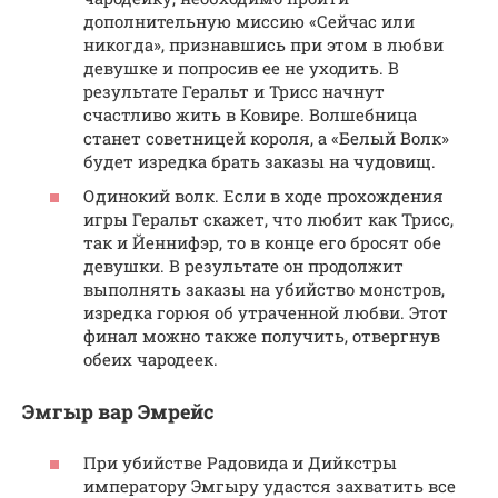
дополнительную миссию «Сейчас или
никогда», признавшись при этом в любви
девушке и попросив ее не уходить. В
результате Геральт и Трисс начнут
счастливо жить в Ковире. Волшебница
станет советницей короля, а «Белый Волк»
будет изредка брать заказы на чудовищ.
Одинокий волк. Если в ходе прохождения
игры Геральт скажет, что любит как Трисс,
так и Йеннифэр, то в конце его бросят обе
девушки. В результате он продолжит
выполнять заказы на убийство монстров,
изредка горюя об утраченной любви. Этот
финал можно также получить, отвергнув
обеих чародеек.
Эмгыр вар Эмрейс
При убийстве Радовида и Дийкстры
императору Эмгыру удастся захватить все