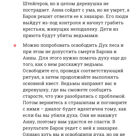
Штейгеров, но в целом деревушка не
пострадает. Анна сойдет с ума, но не умрет, а
Барон решит отвезти ее к знахарю. Его люди
выйдут из-под контроля и начнут грабить
крестьян, живущих неподалеку. Дети из
приюта будут убиты ведьмами.
Можно попробовать освободить Дух леса и
при этом не допустить смерти Барона и
Анны. Для этого нужно помочь духу еще до
того, как о нем расскажут ведьмы.
Освободите его, проведя соответствующий
ритуал, а затем продолжайте выполнять
основной квест. Ведьмы направят вас в
деревушку, где вы сможете сообщить
старосте, что уже разобрались с проблемой.
Потом вернитесь к страшилам и поговорите
с ними – диалог будет идентичен тому, как
если бы вы убили духа. Они не накажут
Анну, поэтому вам удастся ее спасти. В
результате Барон уедет с ней к знахарке.
Однако хоть вы и освободили духа, но он не