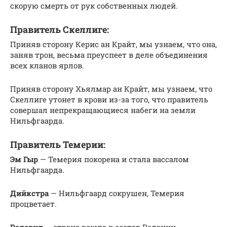
скорую смерть от рук собственных людей.
Правитель Скеллиге:
Приняв сторону Керис ан Крайт, мы узнаем, что она,
заняв трон, весьма преуспеет в деле объединения
всех кланов ярлов.
Приняв сторону Хьялмар ан Крайт, мы узнаем, что
Скеллиге утонет в крови из-за того, что правитель
совершал непрекращающиеся набеги на земли
Нильфгаарда.
Правитель Темерии:
Эм Гыр
— Темерия покорена и стала вассалом
Нильфгаарда.
Дийкстра
— Нильфгаард сокрушен, Темерия
процветает.
Радовид
— страна вошла в состав Редании,