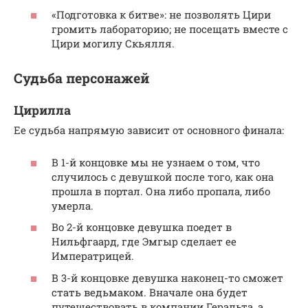
«Подготовка к битве»: не позволять Цири
громить лабораторию; не посещать вместе с
Цири могилу Скьялля.
Судьба персонажей
Цирилла
Ее судьба напрямую зависит от основного финала:
В 1-й концовке мы не узнаем о том, что
случилось с девушкой после того, как она
прошла в портал. Она либо пропала, либо
умерла.
Во 2-й концовке девушка поедет в
Нильфгаард, где Эмгыр сделает ее
Императрицей.
В 3-й концовке девушка наконец-то сможет
стать ведьмаком. Вначале она будет
путешествовать в компании Геральта, а