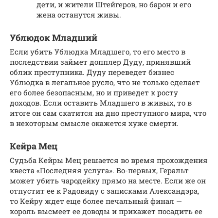
дети, и жители Штейгеров, но барон и его
жена останутся живы.
Ублюдок Младший
Если убить Ублюдка Младшего, то его место в
последствии займет допплер Дуду, принявший
облик преступника. Дуду переведет бизнес
Ублюдка в легальное русло, что не только сделает
его более безопасным, но и приведет к росту
доходов. Если оставить Младшего в живых, то в
итоге он сам скатится на дно преступного мира, что
в некоторым смысле окажется хуже смерти.
Кейра Мец
Судьба Кейры Мец решается во время прохождения
квеста «Последняя услуга». Во-первых, Геральт
может убить чародейку прямо на месте. Если же он
отпустит ее к Радовиду с записками Александэра,
то Кейру ждет еще более печальный финал —
король высмеет ее доводы и прикажет посадить ее