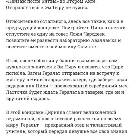
«Пейзаж после битвы» во Втором Акте.
Отправляться к Эм Гыру не нужно.
Относительно остального, здесь все также, как и в
предыдущей концовке. Поиграйте с Цири в снежки,
отпустите ее одну на совет Ложи Чародеек,
позвольте ей разнести лабораторию Аваллак’ха и
посетите вместе с ней могилу Скьялля.
Итак, после событий у башни, в самой игре, вам
нужно отправиться к Эм Гыру и сказать, что Цири
погибла. Затем Геральт отправится на встречу к
мастеру в Нильфгаардский лагерь, где заберет свой
подарок для Цири — превосходный серебряный меч.
Ласточка будет ждать Геральта в таверне, где он и
вручит ей подарок.
В этой концовке Цирилла станет великолепной
ведьмачкой, слава о которой разнесется по всему
миру. Геральт — прекрасный отец и талантливый
учитель, который передал девушке все свои знания