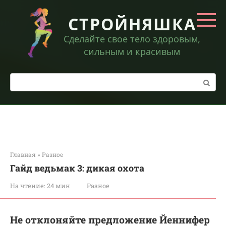
Перейти
к
СТРОЙНЯШКА
контенту
Сделайте свое тело здоровым,
сильным и красивым
Поиск:
Главная
»
Разное
Гайд ведьмак 3: дикая охота
На чтение:
24 мин
Разное
Не отклоняйте предложение Йеннифер