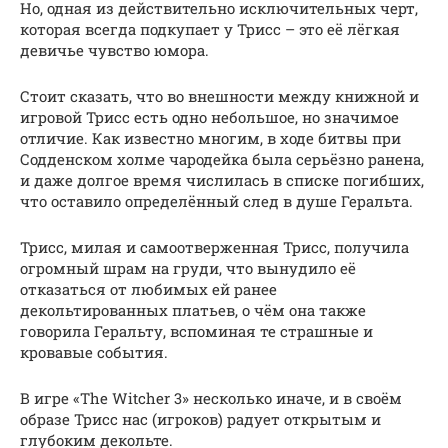
Но, одная из действительно исключительных черт,
которая всегда подкупает у Трисс – это её лёгкая
девичье чувство юмора.
Стоит сказать, что во внешности между книжной и
игровой Трисс есть одно небольшое, но значимое
отличие. Как известно многим, в ходе битвы при
Содденском холме чародейка была серьёзно ранена,
и даже долгое время числилась в списке погибших,
что оставило определённый след в душе Геральта.
Трисс, милая и самоотверженная Трисс, получила
огромный шрам на груди, что вынудило её
отказаться от любимых ей ранее
декольтированных платьев, о чём она также
говорила Геральту, вспоминая те страшные и
кровавые события.
В игре «The Witcher 3» несколько иначе, и в своём
образе Трисс нас (игроков) радует открытым и
глубоким декольте.