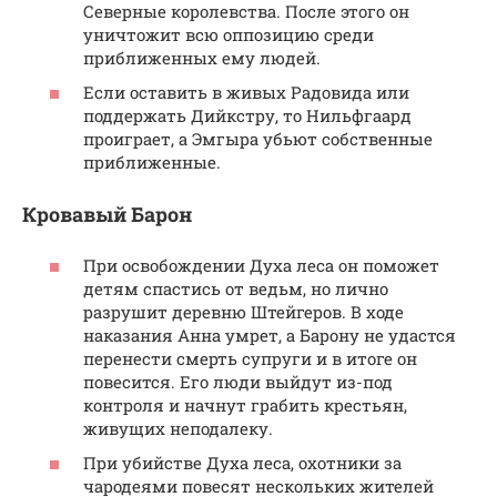
Северные королевства. После этого он
уничтожит всю оппозицию среди
приближенных ему людей.
Если оставить в живых Радовида или
поддержать Дийкстру, то Нильфгаард
проиграет, а Эмгыра убьют собственные
приближенные.
Кровавый Барон
При освобождении Духа леса он поможет
детям спастись от ведьм, но лично
разрушит деревню Штейгеров. В ходе
наказания Анна умрет, а Барону не удастся
перенести смерть супруги и в итоге он
повесится. Его люди выйдут из-под
контроля и начнут грабить крестьян,
живущих неподалеку.
При убийстве Духа леса, охотники за
чародеями повесят нескольких жителей