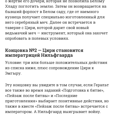
о жертве его дочери, которая не позволила Белому
Хладу поглотить землю. Затем он возвращается на
бывший форпост в Белом саду, где от наемного
кузнеца получает специально изготовленный для
него серебряный меч. Далее он встречается в
таверне с Цири, которой дарит свой новый
ведьмачий меч — инструмент, который она захочет
опробовать в полевых условиях.
Концовка №2 — Цири становится
императрицей Нильфгаарда
Условие: три или больше положительных действия
из списка ниже, плюс сопровождение Цири к
Эмгыру.
Эту концовку вы увидите в том случае, если Геральт
все также во время заданий «Подготовка к битве»,
«Пейзаж после битвы» и «Последние
приготовления» выбирает позитивные действия, но
также в квесте «Пейзаж после битвы» встречается с
императором. А Нильфгаард выигрывает войну.