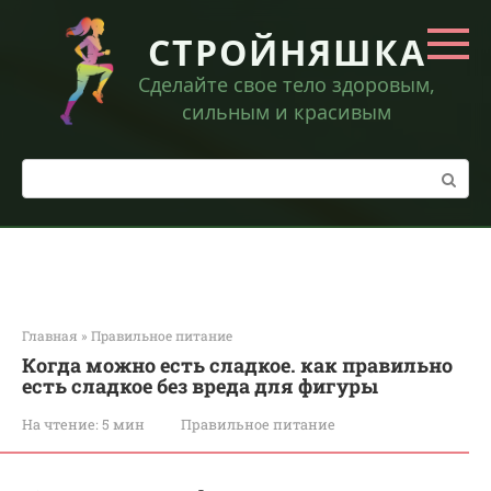
Перейти
к
СТРОЙНЯШКА
контенту
Сделайте свое тело здоровым,
сильным и красивым
Поиск:
Главная
»
Правильное питание
Когда можно есть сладкое. как правильно
есть сладкое без вреда для фигуры
На чтение:
5 мин
Правильное питание