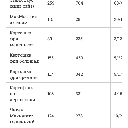
Стейк хаус
259
704
60/45/
(кинг сайз)
МакМаффин
116
281
20/19/
с яйцом
Картошка
фри
89
235
3/12/3
маленькая
Картошка
155
450
5/22/5
фри большая
Картошка
117
342
5/17/4
фри средняя
Картофель
по-
168
331
4/15/4
деревенски
Чикен
Макнагетс
124
278
19/20/
маленький