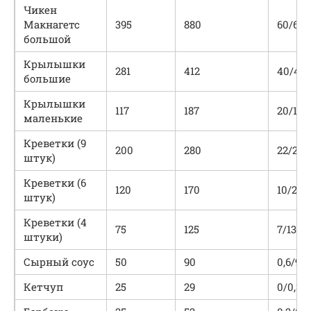
Чикен
Макнагетс
395
880
60/60/
большой
Крылышки
281
412
40/45/
большие
Крылышки
117
187
20/19/
маленькие
Креветки (9
200
280
22/24/
штук)
Креветки (6
120
170
10/21/
штук)
Креветки (4
75
125
7/13/18
штуки)
Сырный соус
50
90
0,6/9/1
Кетчуп
25
29
0/0,3/7