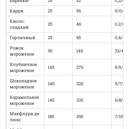
Барбекю
25
52
0,2/0,3
Карри
25
56
0/0/12
Кисло-
25
46
0,2/0,3
сладкий
Горчичный
25
65
0,4/0,6
Рожок
90
140
33/4/2
мороженое
Клубничное
145
270
5/5/50
мороженое
Шоколадное
140
320
5/7/70
мороженое
Карамельное
145
330
6/8/60
мороженое
Макфлури де
180
390
7/10/71
люкс