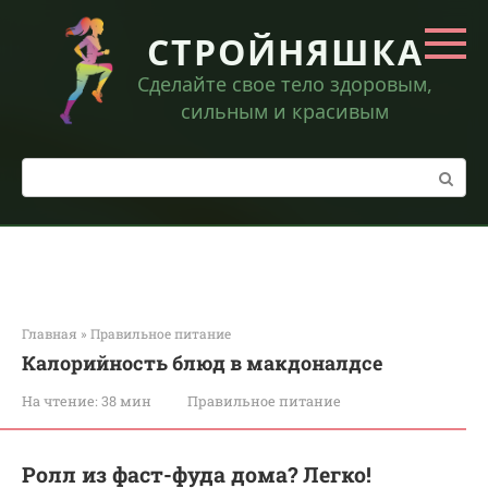
Перейти
к
СТРОЙНЯШКА
контенту
Сделайте свое тело здоровым,
сильным и красивым
Поиск:
Главная
»
Правильное питание
Калорийность блюд в макдоналдсе
На чтение:
38 мин
Правильное питание
Ролл из фаст-фуда дома? Легко!