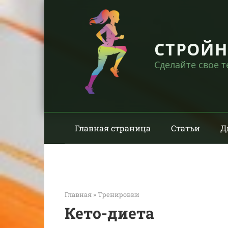
Перейти
к
контенту
СТРОЙ
Сделайте свое 
Главная страница
Статьи
Д
Главная
»
Тренировки
Кето-диета