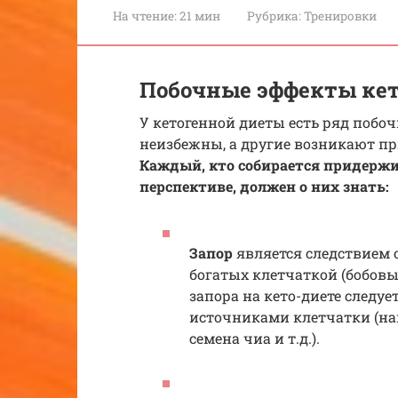
На чтение:
21 мин
Рубрика:
Тренировки
Побочные эффекты ке
У кетогенной диеты есть ряд побо
неизбежны, а другие возникают п
Каждый, кто собирается придержи
перспективе, должен о них знать:
Запор
является следствием 
богатых клетчаткой (бобовы
запора на кето-диете следу
источниками клетчатки (нап
семена чиа и т.д.).