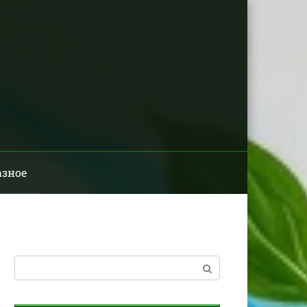
азное
Поиск: