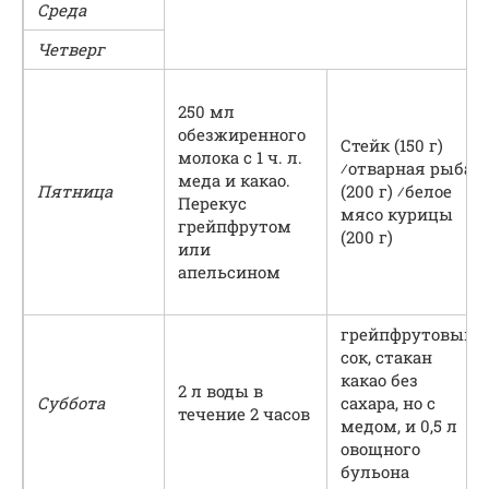
Среда
Четверг
250 мл
обезжиренного
Стейк (150 г)
молока с 1 ч. л.
⁄отварная рыба
меда и какао.
Пятница
(200 г) ⁄белое
Перекус
мясо курицы
грейпфрутом
(200 г)
или
апельсином
грейпфрутовый
сок, стакан
какао без
2 л воды в
Суббота
сахара, но с
течение 2 часов
медом, и 0,5 л
овощного
бульона