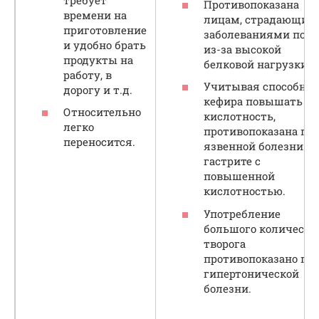
Противопоказана
времени на
лицам, страдающим
приготовление
заболеваниями поче
и удобно брать
из-за высокой
продукты на
белковой нагрузки.
работу, в
Учитывая способнос
дорогу и т.д.
кефира повышать
Относительно
кислотность,
легко
противопоказана пр
переносится.
язвенной болезни и
гастрите с
повышенной
кислотностью.
Употребление
большого количеств
творога
противопоказано пр
гипертонической
болезни.