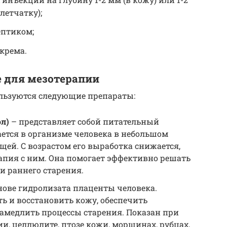
летчатку);
ептиком;
крема.
 для мезотерапии
льзуются следующие препараты:
л)
– представляет собой питательный
ется в организме человека в небольшом
щей. С возрастом его выработка снижается,
апия с ним. Она помогает эффективно решать
и раннего старения.
нове гидролизата плаценты человека.
ь и восстановить кожу, обеспечить
замедлить процессы старения. Показан при
ии, целлюлите, птозе кожи, морщинах, рубцах,