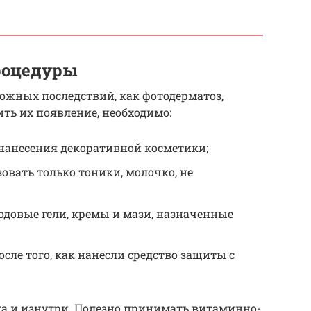
процедуры
можных последствий, как фотодерматоз,
ить их появление, необходимо:
 нанесения декоративной косметики;
вать только тоники, молочко, не
одовые гели, кремы и мази, назначенные
сле того, как нанесли средство защиты с
а и изнутри. Полезно принимать витаминно-