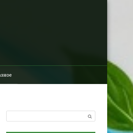
азное
Поиск: