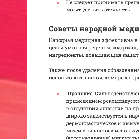
Не следует принимать преп
могут усилить отечность.
Советы народной мед
Народная медицина эффективна в 
целей уместны рецепты, содержащи
ингредиенты, повышающие защит
Также, после удаления образовани
использовать настои, компрессы, р
Прополис.
Сильнодействующ
применением рекомендуется
в отсутствии аллергии на п
широко задействуется в на
дермопластическое и иммун
мазей или настоек использу
(восстановления) мягких тк