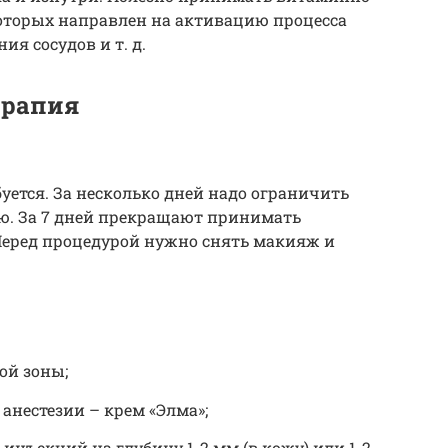
оторых направлен на активацию процесса
ия сосудов и т. д.
ерапия
уется. За несколько дней надо ограничить
ию. За 7 дней прекращают принимать
еред процедурой нужно снять макияж и
ой зоны;
анестезии – крем «Элма»;
нъекций на глубину 1-2 мм (в кожу) или 1-2