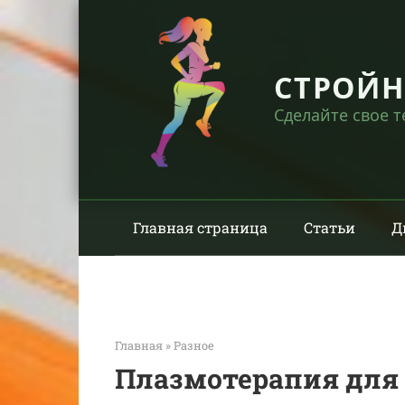
Перейти
к
контенту
СТРОЙ
Сделайте свое 
Главная страница
Статьи
Д
Главная
»
Разное
Плазмотерапия для