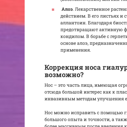
Алоэ
. Лекарственное раст
действием. В его листьях и
аллантоин. Благодаря био
предотвращают активную ф
кондилом. В борьбе с герпе
основе алоэ, предназначенн
применения.
Коррекция носа гиалур
возможно?
Нос – это часть лица, имеющая ог
отсюда большой интерес как к пла
инвазивным методам улучшения ег
Нос можно исправить с помощью ги
большого опыта и точности, а такж
более массивным после введения 