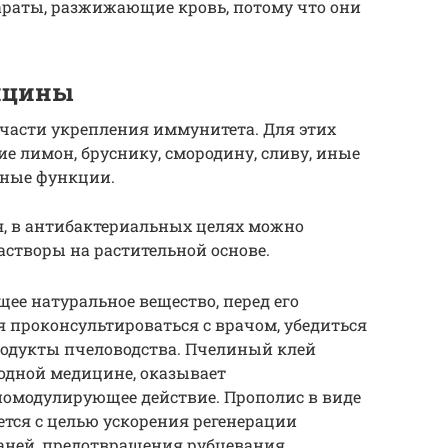
араты, разжижающие кровь, потому что они
ицины
части укрепления иммунитета. Для этих
е лимон, бруснику, смородину, сливу, иные
ные функции.
я, в антибактериальных целях можно
астворы на растительной основе.
ее натуральное вещество, перед его
 проконсультироваться с врачом, убедиться
родукты пчеловодства. Пчелиный клей
родной медицине, оказывает
омодулирующее действие. Прополис в виде
ется с целью ускорения регенерации
аней, предотвращения рубцевания.