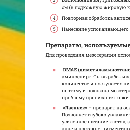
см (в подкожную жировую к
Повторная обработка антис
Нанесение успокаивающего 
Препараты, используемые
Для проведения мезотерапии испо
DMAE (диметиламиноэтано
аминоспирт. Он вырабатыва
количестве и поступает с пи
поэтому и показана мезотер
проблему провисания кожи 
«Лаеннек»
– препарат на ос
Позволяет глубоко увлажнит
усиленное питание клеток, 
акне и постакне, пигментац