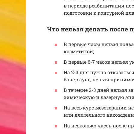
в периоде реабилитации пос
подготовки к контурной пла
Что нельзя делать после 
В первые часы нельзя польз
косметикой;
В первые 6-7 часов нельзя у
На 2-3 дня нужно отказатьс
бане, сауне, нельзя принима
В течение 2-3 дней нельзя 
химическую и лазерную эпи
На весь курс мезотерапии н
или длительного нахожден
На несколько часов после пр