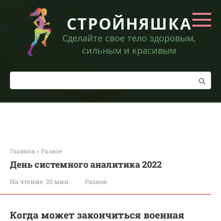
Перейти
к
СТРОЙНЯШКА
контенту
Сделайте свое тело здоровым,
сильным и красивым
Поиск:
Главная
»
Разное
День системного аналитика 2022
На чтение:
20 мин
Разное
Когда может закончиться военная