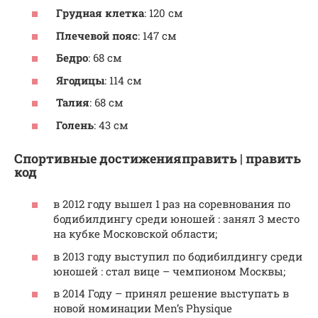
Грудная клетка
: 120 см
Плечевой пояс
: 147 см
Бедро
: 68 см
Ягодицы
: 114 см
Талия
: 68 см
Голень
: 43 см
Спортивные достиженияправить | править
код
в 2012 году вышел 1 раз на соревнования по
бодибилдингу среди юношей : занял 3 место
на кубке Московской области;
в 2013 году выступил по бодибилдингу среди
юношей : стал вице – чемпионом Москвы;
в 2014 Году – принял решение выступать в
новой номинации Men’s Physique