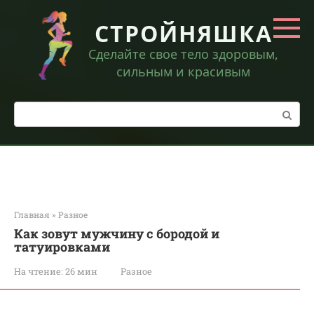
Перейти
к
СТРОЙНЯШКА
контенту
Сделайте свое тело здоровым,
сильным и красивым
Поиск:
Главная
»
Разное
Как зовут мужчину с бородой и
татуировками
На чтение:
26 мин
Разное