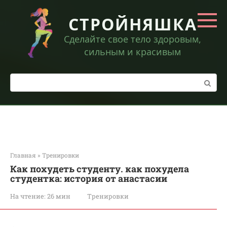
Перейти
к
СТРОЙНЯШКА
контенту
Сделайте свое тело здоровым,
сильным и красивым
Поиск:
Главная
»
Тренировки
Как похудеть студенту. как похудела
студентка: история от анастасии
На чтение:
26 мин
Тренировки