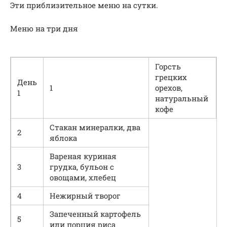
Эти приблизительное меню на сутки.
Меню на три дня
Горсть
грецких
День
1
орехов,
1
натуральный
кофе
Стакан минералки, два
2
яблока
Вареная куриная
3
грудка, бульон с
овощами, хлебец
4
Нежирный творог
Запеченный картофель
5
или порция риса