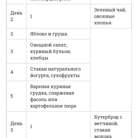
Зеленый чай,
День
1
овсяные
2
хлопья
2
Яблоко и груша
Овощной салат,
3
куриный бульон,
хлебцы
Стакан натурального
4
йогурта, сухофрукты
Вареная куриная
грудка, спаржевая
5
фасоль или
картофельное пюре
Бутерброд с
День
ветчиной,
1
3
стакан
молока