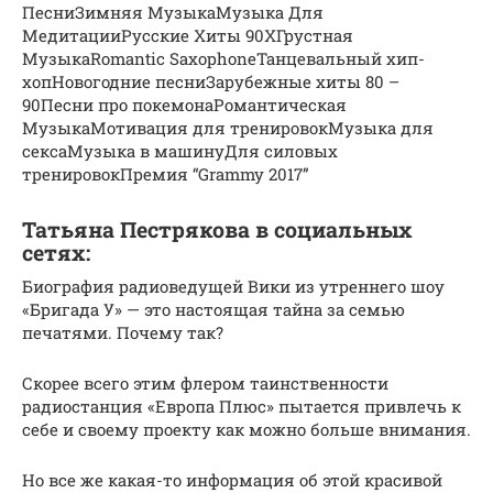
ПесниЗимняя МузыкаМузыка Для
МедитацииРусские Хиты 90ХГрустная
МузыкаRomantic SaxophoneТанцевальный хип-
хопНовогодние песниЗарубежные хиты 80 –
90Песни про покемонаРомантическая
МузыкаМотивация для тренировокМузыка для
сексаМузыка в машинуДля силовых
тренировокПремия “Grammy 2017”
Татьяна Пестрякова в социальных
сетях:
Биография радиоведущей Вики из утреннего шоу
«Бригада У» — это настоящая тайна за семью
печатями. Почему так?
Скорее всего этим флером таинственности
радиостанция «Европа Плюс» пытается привлечь к
себе и своему проекту как можно больше внимания.
Но все же какая-то информация об этой красивой