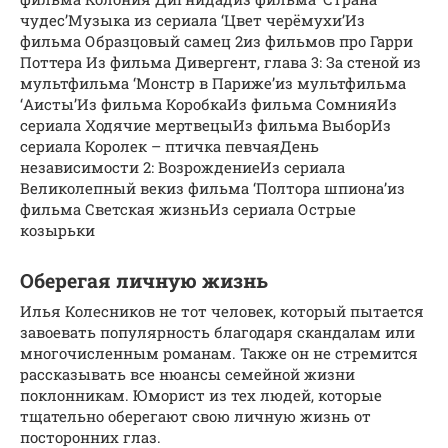
чудес’Музыка из сериала ‘Цвет черёмухи’Из
фильма Образцовый самец 2из фильмов про Гарри
Поттера Из фильма Дивергент, глава 3: За стеной из
мультфильма ‘Монстр в Париже’из мультфильма
‘Аисты’Из фильма КоробкаИз фильма СомнияИз
сериала Ходячие мертвецыИз фильма ВыборИз
сериала Королек – птичка певчаяДень
независимости 2: ВозрождениеИз сериала
Великолепный векиз фильма ‘Полтора шпиона’из
фильма Светская жизньИз сериала Острые
козырьки
Оберегая личную жизнь
Илья Колесников не тот человек, который пытается
завоевать популярность благодаря скандалам или
многочисленным романам. Также он не стремится
рассказывать все нюансы семейной жизни
поклонникам. Юморист из тех людей, которые
тщательно оберегают свою личную жизнь от
посторонних глаз.