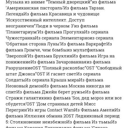
Музыка из аниме “Темный дворецкий”из фильма
‘Американская пастораль’Из фильма Тарзан.
ЛегендаИз фильма Красавица и чудовище
‘Искусственный интеллект. Доступ
неограничен”Люди в черном 3’из фильма
‘Планетариум’Из фильма ПрогулкаИз сериала
ЧужестранкаИз сериала Элементарноиз сериала
‘Обратная сторона Луны’Из фильма ВаркрафтИз
фильма Громче, чем бомбыиз мультфильма
‘Зверопой’Из фильма БруклинИз фильма Игра на
понижениеИз фильма Зачарованнаяиз фильма
РазрушениеOST “Полный расколбас”OST “Свободный
штат Джонса”OST И гаснет светИз сериала
СолдатыИз сериала Крыша мираИз фильма
Неоновый демонИз фильма Москва никогда не
спитИз фильма Джейн берет ружьеИз фильма
Стражи галактикииз фильма ‘Sos, дед мороз или все
сбудется’OST ‘Дом странных детей Мисс
Перегрин’Из игры Contact WarsИз Фильма АмелиИз
фильма Иллюзия обмана 2OST Ледниковый период
5: Столкновение неизбежноИз фильма Из тьмыИз
фильма Колония Дигнидадиз фильма ‘Страна