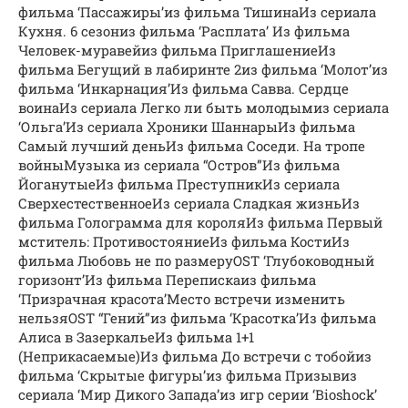
фильма ‘Пассажиры’из фильма ТишинаИз сериала
Кухня. 6 сезониз фильма ‘Расплата’ Из фильма
Человек-муравейиз фильма ПриглашениеИз
фильма Бегущий в лабиринте 2из фильма ‘Молот’из
фильма ‘Инкарнация’Из фильма Савва. Сердце
воинаИз сериала Легко ли быть молодымиз сериала
‘Ольга’Из сериала Хроники ШаннарыИз фильма
Самый лучший деньИз фильма Соседи. На тропе
войныМузыка из сериала “Остров”Из фильма
ЙоганутыеИз фильма ПреступникИз сериала
СверхестественноеИз сериала Сладкая жизньИз
фильма Голограмма для короляИз фильма Первый
мститель: ПротивостояниеИз фильма КостиИз
фильма Любовь не по размеруOST ‘Глубоководный
горизонт’Из фильма Перепискаиз фильма
‘Призрачная красота’Место встречи изменить
нельзяOST “Гений”из фильма ‘Красотка’Из фильма
Алиса в ЗазеркальеИз фильма 1+1
(Неприкасаемые)Из фильма До встречи с тобойиз
фильма ‘Скрытые фигуры’из фильма Призывиз
сериала ‘Мир Дикого Запада’из игр серии ‘Bioshock’