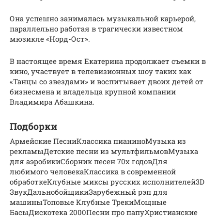
Она успешно занималась музыкальной карьерой,
параллельно работая в трагически известном
мюзикле «Норд-Ост».
В настоящее время Екатерина продолжает съемки в
кино, участвует в телевизионных шоу таких как
«Танцы со звездами» и воспитывает двоих детей от
бизнесмена и владельца крупной компании
Владимира Абашкина.
Подборки
Армейские ПесниКлассика пианиноМузыка из
рекламыДетские песни из мультфильмовМузыка
для аэробикиСборник песен 70х годовДля
любимого человекаКлассика в современной
обработкеКлубные миксы русских исполнителей3D
ЗвукДальнобойщикиЗарубежный рэп для
машиныТоповые Клубные ТрекиМощные
БасыДискотека 2000Песни про папуХристианские