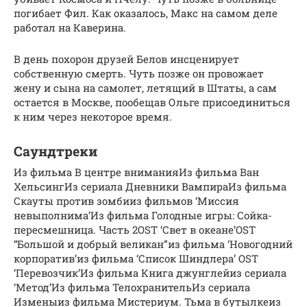
погибает Фил. Как оказалось, Макс на самом деле
работал на Каверина.
В день похорон друзей Белов инсценирует
собственную смерть. Чуть позже он провожает
жену и сына на самолет, летящий в Штаты, а сам
остается в Москве, пообещав Ольге присоединиться
к ним через некоторое время.
Саундтреки
Из фильма В центре вниманияИз фильма Ван
ХельсингИз сериала Дневники ВампираИз фильма
Скауты против зомбииз фильмов ‘Миссия
невыполнима’Из фильма Голодные игры: Сойка-
пересмешница. Часть 2OST ‘Свет в океане’OST
“Большой и добрый великан”из фильма ‘Новогодний
корпоратив’из фильма ‘Список Шиндлера’ OST
‘Перевозчик’Из фильма Книга джунглейиз сериала
‘Метод’Из фильма ТелохранительИз сериала
Изменыиз фильма Мистериум. Тьма в бутылкеиз