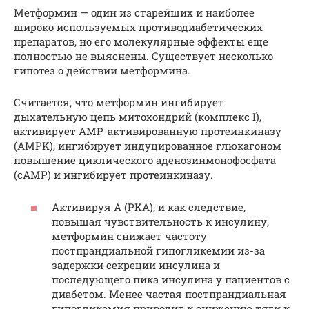
Метформин — один из старейших и наиболее
широко используемых противодиабетических
препаратов, но его молекулярные эффекты еще
полностью не выяснены. Существует несколько
гипотез о действии метформина.
Считается, что метформин ингибирует
дыхательную цепь митохондрий (комплекс I),
активирует AMP-активированную протеинкиназу
(AMPK), ингибирует индуцированное глюкагоном
повышение циклического аденозинмонофосфата
(cAMP) и ингибирует протеинкиназу.
Активируя A (PKA), и как следствие,
повышая чувствительность к инсулину,
метформин снижает частоту
постпрандиальной гипогликемии из-за
задержки секреции инсулина и
последующего пика инсулина у пациентов с
диабетом. Менее частая постпрандиальная
гипогликемия приводит к снижению тяги к