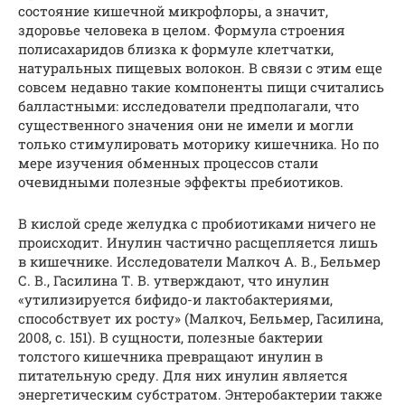
состояние кишечной микрофлоры, а значит,
здоровье человека в целом. Формула строения
полисахаридов близка к формуле клетчатки,
натуральных пищевых волокон. В связи с этим еще
совсем недавно такие компоненты пищи считались
балластными: исследователи предполагали, что
существенного значения они не имели и могли
только стимулировать моторику кишечника. Но по
мере изучения обменных процессов стали
очевидными полезные эффекты пребиотиков.
В кислой среде желудка с пробиотиками ничего не
происходит. Инулин частично расщепляется лишь
в кишечнике. Исследователи Малкоч А. В., Бельмер
С. В., Гасилина Т. В. утверждают, что инулин
«утилизируется бифидо-и лактобактериями,
способствует их росту» (Малкоч, Бельмер, Гасилина,
2008, с. 151). В сущности, полезные бактерии
толстого кишечника превращают инулин в
питательную среду. Для них инулин является
энергетическим субстратом. Энтеробактерии также