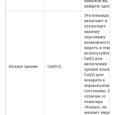
навыков вы
найдете здесь.
Эта команда
включает и
отключает
вашему
персонажу
возможность
видеть в темно
используйте
Cat(1) для
включения
Ночное зрение
Cat(0/1)
зрения кошки 
Сat(0) для
возврата к
нормальному
состоянию. В
отличие от
эликсира
«Кошка», не
мешает видеть