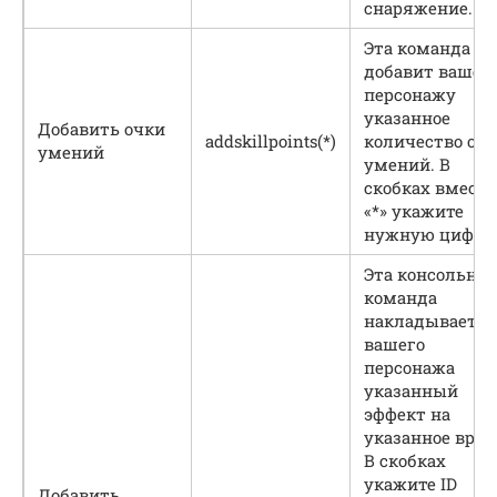
снаряжение.
Эта команда
добавит вашем
персонажу
указанное
Добавить очки
addskillpoints(*)
количество очк
умений
умений. В
скобках вместо
«*» укажите
нужную цифру
Эта консольная
команда
накладывает н
вашего
персонажа
указанный
эффект на
указанное врем
В скобках
укажите ID
Добавить