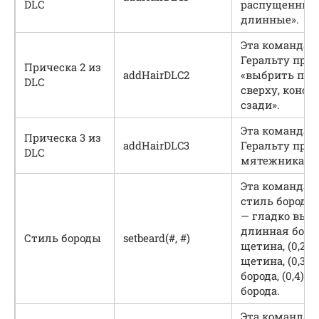
DLC
распущенные,
длинные».
Эта команда 
Геральту при
Прическа 2 из
addHairDLC2
«выбрить по б
DLC
сверху, конск
сзади».
Эта команда 
Прическа 3 из
addHairDLC3
Геральту прич
DLC
мятежника».
Эта команда 
стиль бороды 
— гладко выбри
длинная борода
Стиль бороды
setbeard(#, #)
щетина, (0,2)
щетина, (0,3) 
борода, (0,4) 
борода.
Эта команда 