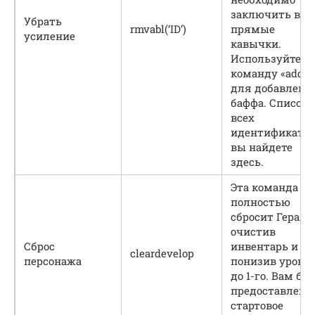
заключить в
Убрать
rmvabl(‘ID’)
прямые
усиление
кавычки.
Используйте
команду «addab
для добавлени
баффа. Список
всех
идентификатор
вы найдете
здесь.
Эта команда
полностью
сбросит Геральт
очистив
Сброс
инвентарь и
cleardevelop
персонажа
понизив урове
до 1-го. Вам бу
предоставлено
стартовое