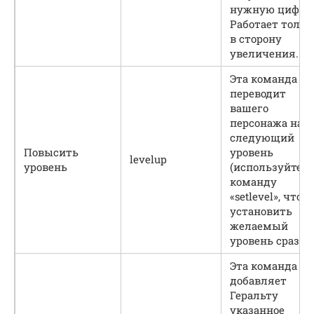
нужную цифру
Работает тольк
в сторону
увеличения.
Эта команда
переводит
вашего
персонажа на
следующий
Повысить
уровень
levelup
уровень
(используйте
команду
«setlevel», чтоб
установить
желаемый
уровень сразу).
Эта команда
добавляет
Геральту
указанное