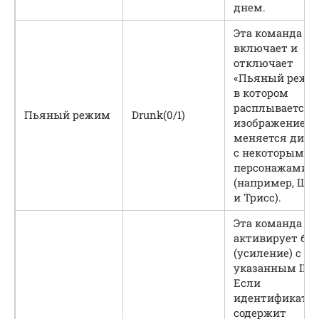
днем.
Эта команда
включает и
отключает
«Пьяный режим
в котором
расплывается
Пьяный режим
Drunk(0/1)
изображение и
меняется диал
с некоторыми
персонажами
(например, Ша
и Трисс).
Эта команда
активирует ба
(усиление) с
указанным ID.
Если
идентификато
содержит