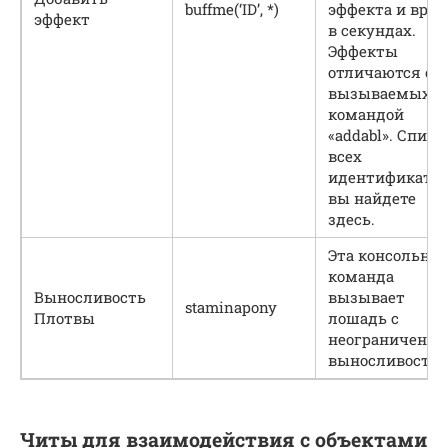
buffme(‘ID’, *)
эффекта и вре
эффект
в секундах.
Эффекты
отличаются от
вызываемых
командой
«addabl». Списо
всех
идентификатор
вы найдете
здесь.
Эта консольная
команда
Выносливость
вызывает
staminapony
Плотвы
лошадь с
неограниченно
выносливостью
Читы для взаимодействия с объектами