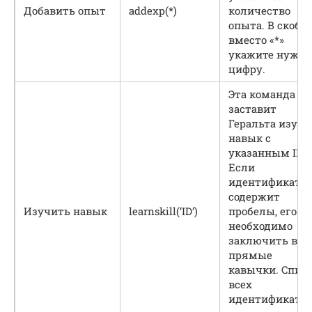
Добавить опыт
addexp(*)
количество
опыта. В скобк
вместо «*»
укажите нужн
цифру.
Эта команда
заставит
Геральта изучи
навык с
указанным ID.
Если
идентификато
содержит
Изучить навык
learnskill(‘ID’)
пробелы, его
необходимо
заключить в
прямые
кавычки. Cпис
всех
идентификатор