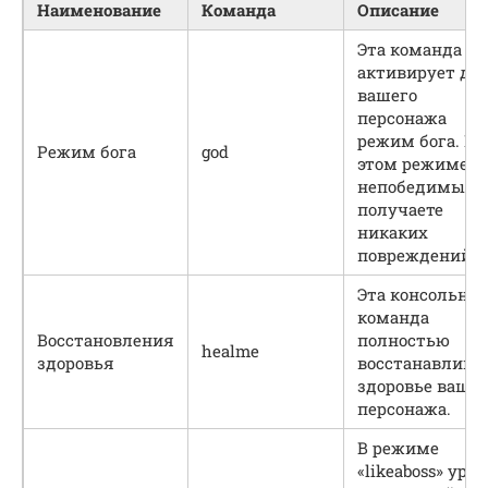
Наименование
Команда
Описание
Эта команда
активирует дл
вашего
персонажа
режим бога. В
Режим бога
god
этом режиме в
непобедимы и 
получаете
никаких
повреждений.
Эта консольная
команда
Восстановления
полностью
healme
здоровья
восстанавлива
здоровье вашег
персонажа.
В режиме
«likeaboss» урон