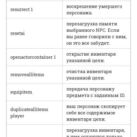
воскрешение умершего
resurrect 1
персонажа.
перезагрузка памяти
выбранного NPC. Если
resetai
вы ранее говорили с ним,
он это все забудет.
открытие инвентаря
openactorcontainer 1
указанной цели.
очистка инвентаря
removeallitems
указанной цели.
передача персонажу
equipitem
предмета с заданным ID.
ваш персонаж скопирует
duplicateallitems
себе все содержимое
player
инвентаря цели.
перезагрузка инвентаря,
в нем останутся только