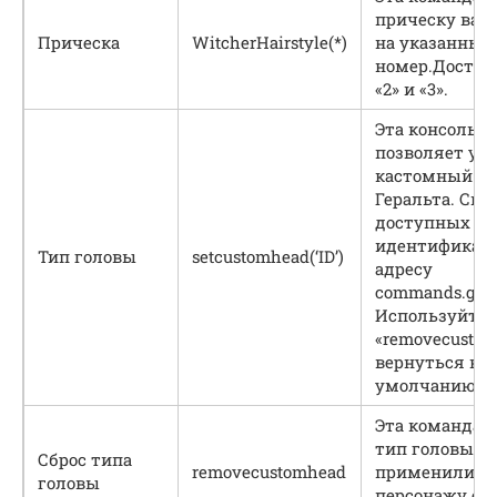
прическу ваш
Прическа
WitcherHairstyle(*)
на указанный
номер.Доступн
«2» и «3».
Эта консольн
позволяет ус
кастомный ти
Геральта. Спи
доступных
идентификато
Тип головы
setcustomhead(‘ID’)
адресу
commands.gg/w
Используйте 
«removecustom
вернуться к т
умолчанию.
Эта команда 
тип головы, 
Сброс типа
removecustomhead
применили к 
головы
персонажу с 