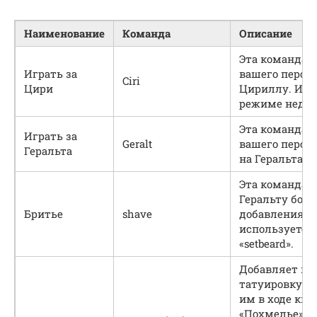
Наименование
Команда
Описание
Эта команда 
Играть за
вашего персо
Ciri
Цири
Цириллу. Инв
режиме недос
Эта команда 
Играть за
Geralt
вашего персо
Геральта
на Геральта.
Эта команда 
Геральту боро
Бритье
shave
добавления б
используете 
«setbeard».
Добавляет на
татуировку, 
им в ходе кве
«Похмелье» и