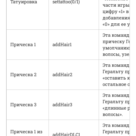
Татуировка
settattoo(0/1)
части игры. 
цифру «1» в с
добавления т
«0» для ее уд
Эта команда 
прическу Гера
Прическа 1
addHair1
умолчанию (
волосы, узел 
Эта команда 
Геральту при
Прическа 2
addHair2
«оставить кон
остальное сбр
Эта команда 
Геральту при
Прическа 3
addHair3
«длинные ра
волосы».
Эта команда 
Прическа 1 из
Геральту при
addHairDLC1