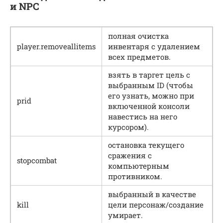
и NPC
полная очистка
player.removeallitems
инвентаря с удалением
всех предметов.
взять в таргет цель с
выбранным ID (чтобы
его узнать, можно при
prid
включенной консоли
навестись на него
курсором).
остановка текущего
сражения с
stopcombat
компьютерным
противником.
выбранный в качестве
kill
цели персонаж/создание
умирает.