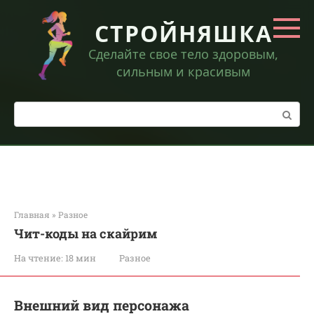
Перейти
к
СТРОЙНЯШКА
контенту
Сделайте свое тело здоровым,
сильным и красивым
Поиск:
Главная
»
Разное
Чит-коды на скайрим
На чтение:
18 мин
Разное
Внешний вид персонажа