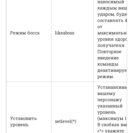
наносимый
каждым ваши
ударом, будет
составлять 40
от
Режим босса
likeaboss
максимальног
уровня здоров
получателя.
Повторное
введение
команды
деактивирует
режим.
Устанавливает
вашему
персонажу
указанный
уровень
Установить
(максимум 100)
setlevel(*)
уровень
В скобках вмес
«*» укажите