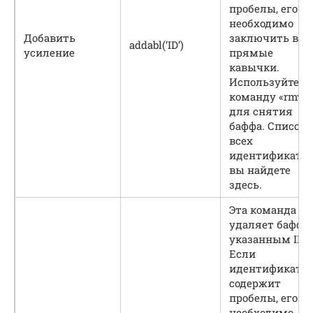
пробелы, его
необходимо
Добавить
заключить в
addabl(‘ID’)
усиление
прямые
кавычки.
Используйте
команду «rmvab
для снятия
баффа. Список
всех
идентификатор
вы найдете
здесь.
Эта команда
удаляет бафф с
указанным ID.
Если
идентификато
содержит
пробелы, его
необходимо