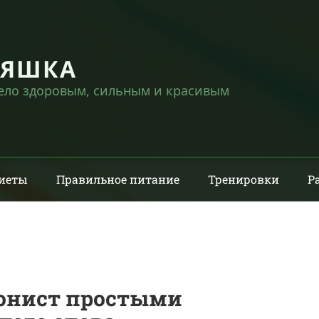
НЯШКА
тело здоровым, сильным и красивым
иеты
Правильное питание
Тренировки
Р
ионист простыми