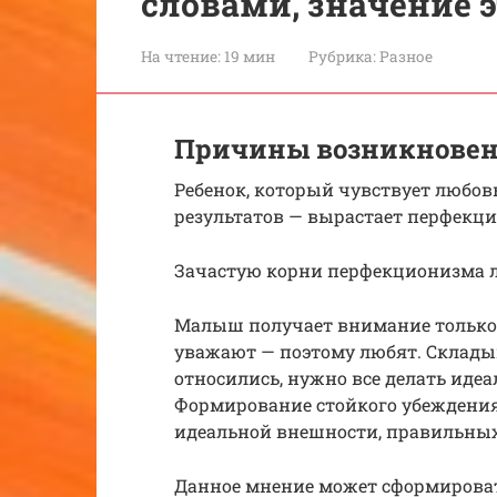
словами, значение э
На чтение:
19 мин
Рубрика:
Разное
Причины возникнове
Ребенок, который чувствует любовь
результатов — вырастает перфекц
Зачастую корни перфекционизма л
Малыш получает внимание только, к
уважают — поэтому любят. Складыв
относились, нужно все делать идеа
Формирование стойкого убеждения в
идеальной внешности, правильных
Данное мнение может сформировать