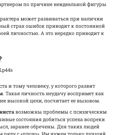
артнером по причине неидеальной фигуры
рактера может развиваться при наличии
ярный страх ошибок приводит к постоянной
воей личностью. А это нередко приводит к
?
Lp44s
а и тому человеку, у которого развит
м
. Такая личность неудачу воспримет как
е высокой цели, посчитает ее вызовом.
ниста
возможны проблемы с психическим
чивые состояния добиться успеха вопреки
сл, заранее обречены. Для таких людей
ом ряду с «плохо». Им нужен только лучший