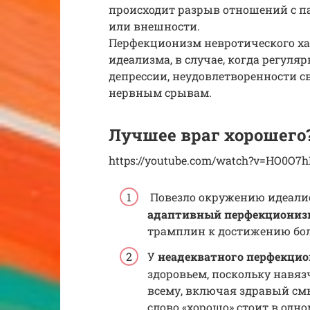
происходит разрыв отношений с п
или внешности.
Перфекционизм невротического ха
идеализма, в случае, когда регул
депрессии, неудовлетворенности с
нервным срывам.
Лучшее враг хорошего
https://youtube.com/watch?v=HO0O7h
Повезло окружению идеалист
адаптивный перфекциониз
трамплин к достижению боле
У
неадекватного перфекцио
здоровьем, поскольку навяз
всему, включая здравый смы
слово «хорошо» стоит в одн