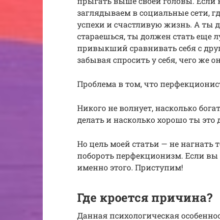
прыгать выше своей головы. Если 
заглядываем в социальные сети, г
успехи и счастливую жизнь. А ты д
стараешься, ты должен стать еще лу
привыкший сравнивать себя с дру
забывая спросить у себя, чего же о
Проблема в том, что перфекциони
Никого не волнует, насколько бог
делать и насколько хорошо ты это 
Но цель моей статьи — не нагнать т
побороть перфекционизм. Если вы 
именно этого. Приступим!
Где кроется причина?
Данная психологическая особенно