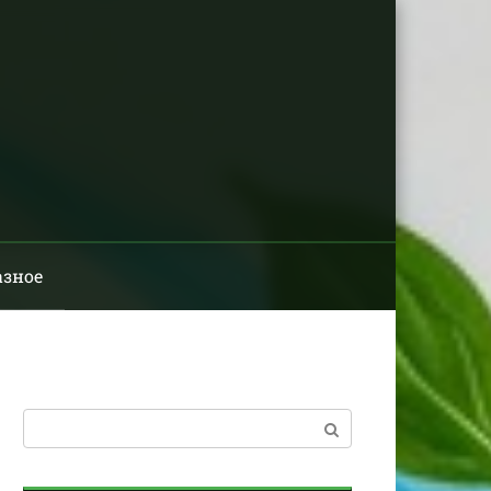
азное
Поиск: