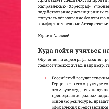
приглашает специалистов пройти 
направлению «Хореограф». Учебн
задействование дистанционных те
получать образование без отрыва о
комфортном режиме.
Автор статьи
Юркин Алексей
Куда пойти учиться на
Обучение на хореографа можно про
педагогических вузах, например, т
Российский государственный
Герцена – в его структуре е
этом вузе студенты получа
преподавания разных видов 
основам режиссуры, драмату
оформления представления 