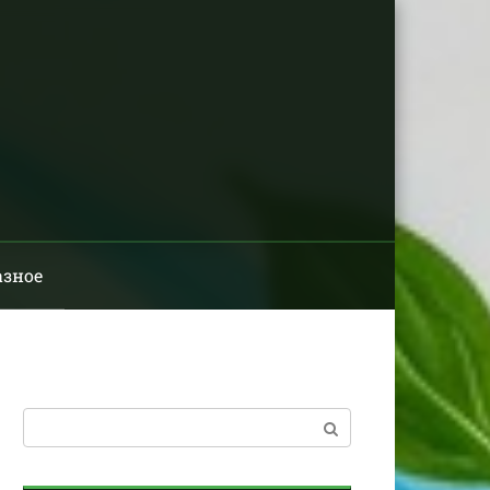
азное
Поиск: