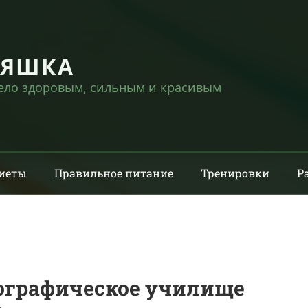
НЯШКА
тело здоровым, сильным и красивым
иеты
Правильное питание
Тренировки
Р
ографическое училище