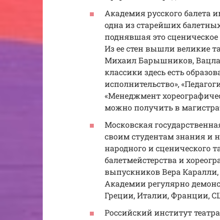
Академия русского балета им.
одна из старейших балетных
поднявшая это сценическое 
Из ее стен вышли великие т
Михаил Барышников, Вацла
классики здесь есть образ
исполнительство», «Педагоги
«Менеджмент хореографическ
можно получить в магистра
Московская государственная
своим студентам знания и н
народного и сценического т
балетмейстерства и хореогр
выпускников Вера Каралли, 
Академии регулярно демонс
Греции, Италии, Франции, С
Российский институт театра