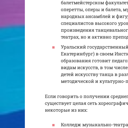
балетмейстерском факультет
оперетты, оперы и балета, 
народных ансамблей и фигур
специалистов высокого уро
произведения танцевального
театрах, но и активно преп
Уральский государственный 
Екатеринбург) в своем Инст
образования готовит педаг
видам искусств, в том числе
детей искусству танца в ра
методической и культурно-п
Если говорить о получении среднег
существует целая сеть хореографи
некоторые из них:
Колледж музыкально-театрал