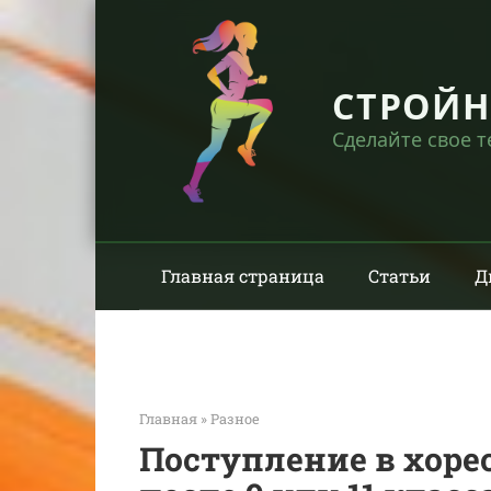
Перейти
к
контенту
СТРОЙ
Сделайте свое 
Главная страница
Статьи
Д
Главная
»
Разное
Поступление в хоре