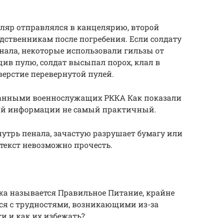
пляр отправлялся в канцелярию, второй
одственникам после погребения. Если солдату
енала, некоторые использовали гильзы от
ив пулю, солдат высыпал порох, клал в
тверстие перевернутой пулей.
нными военнослужащих РККА Как показали
ной информации не самый практичный.
утрь пенала, зачастую разрушает бумагу или
 текст невозможно прочесть.
ика называется Правильное Питание, крайне
ся с трудностями, возникающими из-за
и и как их избежать?