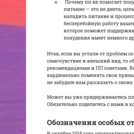
Почему пп не помогает поху
питание — это не диета, цел
наладить питание и процес
бесперебойную работу вашег
которое поможет поддержива
похудения имеет немного д
Итак, если вы устали от проблем со
самочувствие и внешний вид, то о
рекомендациями и ПП советами. Вс
кардинально поменять свои привы
не забудьте нам рассказать о своих
Может вы уже придерживаетесь пп и
Обязательно поделитесь с нами в 
Обозначения особых о
В октябре 2015 года отредактирова