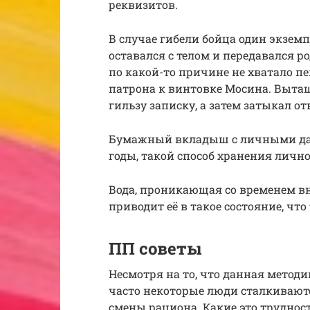
реквизитов.
В случае гибели бойца один экзем
оставался с телом и передавался р
по какой-то причине не хватало п
патрона к винтовке Мосина. Вытащ
гильзу записку, а затем затыкал о
Бумажный вкладыш с личными да
годы, такой способ хранения лич
Вода, проникающая со временем вн
приводит её в такое состояние, что
ПП советы
Несмотря на то, что данная метод
часто некоторые люди сталкивают
смены рациона. Какие это трудност