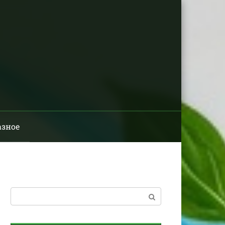
азное
Поиск: