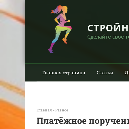
Перейти
к
контенту
СТРОЙ
Сделайте свое 
Главная страница
Статьи
Д
Главная
»
Разное
Платёжное поручен