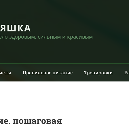
НЯШКА
тело здоровым, сильным и красивым
иеты
Правильное питание
Тренировки
Р
ие. пошаговая