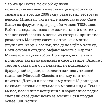
Что же до Нотча, то он объединил
позаимствованные у американца наработки со
своими и в том же 2009 году разместил тестовую
версию Minecraft (тогда ещё известную как
Cave
Game
) на форуме инди-разработчиков
TIGSource
.
Работа шведа вызвала положительный отклик у
членов сообщества, многие из которых принялись
раздавать Маркусу советы о том, как можно
улучшить игру. Осознав, что дело идёт к успеху,
Нотч основал студию
Mojang
вместе с Карлом
Маннехом и Джейкобом Порсером, после чего
принялся активно развивать своё детище. Вместе с
тем он отказался от дальнейшей поддержки
браузерной версии, впоследствии получившей
название
Minecraft Classic
, в пользу платного
клиента. Доступ к последнему стоил 13 долларов —
не самая скромная сумма по меркам инди. Тем не
менее, необычная концепция и сарафанное радио
сделали своё дело: всего за месяц Нотч продал
более 1000 копий.