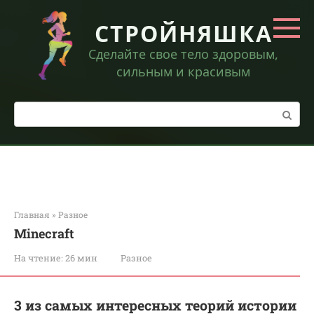
Перейти
к
СТРОЙНЯШКА
контенту
Сделайте свое тело здоровым,
сильным и красивым
Поиск:
Главная
»
Разное
Minecraft
На чтение:
26 мин
Разное
3 из самых интересных теорий истории