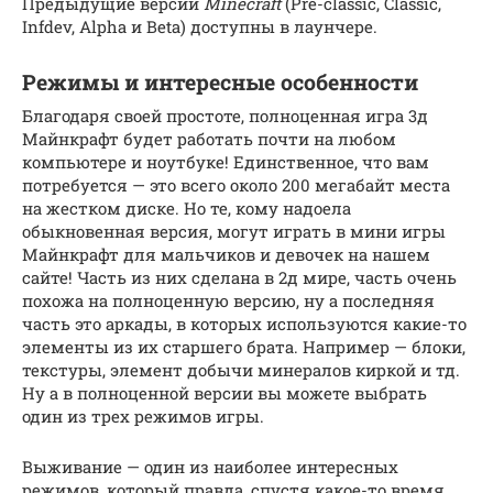
Предыдущие версии
Minecraft
(Pre-classic, Classic,
Infdev, Alpha и Beta) доступны в лаунчере.
Режимы и интересные особенности
Благодаря своей простоте, полноценная игра 3д
Майнкрафт будет работать почти на любом
компьютере и ноутбуке! Единственное, что вам
потребуется — это всего около 200 мегабайт места
на жестком диске. Но те, кому надоела
обыкновенная версия, могут играть в мини игры
Майнкрафт для мальчиков и девочек на нашем
сайте! Часть из них сделана в 2д мире, часть очень
похожа на полноценную версию, ну а последняя
часть это аркады, в которых используются какие-то
элементы из их старшего брата. Например — блоки,
текстуры, элемент добычи минералов киркой и тд.
Ну а в полноценной версии вы можете выбрать
один из трех режимов игры.
Выживание — один из наиболее интересных
режимов, который правда, спустя какое-то время