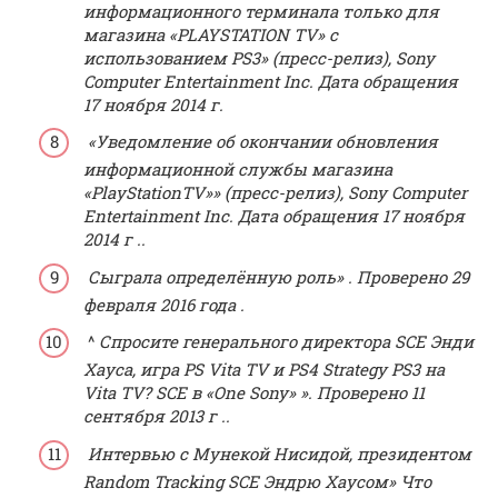
информационного терминала только для
магазина «PLAYSTATION TV» с
использованием PS3»
(пресс-релиз), Sony
Computer Entertainment Inc. Дата обращения
17 ноября 2014
г.
«Уведомление об окончании обновления
информационной службы магазина
«PlayStationTV»»
(пресс-релиз), Sony Computer
Entertainment Inc. Дата обращения
17 ноября
2014 г
..
Сыграла определённую роль»
.
Проверено 29
февраля 2016 года
.
^
Спросите генерального директора SCE Энди
Хауса, игра PS Vita TV и PS4 Strategy PS3 на
Vita TV? SCE в «One Sony»
». Проверено
11
сентября 2013
г ..
Интервью с Мунекой Нисидой, президентом
Random Tracking SCE Эндрю Хаусом» Что