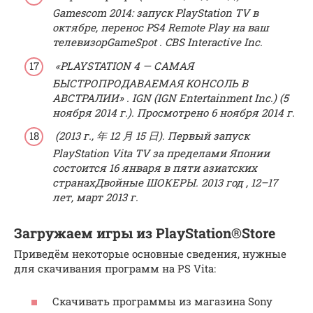
Gamescom 2014: запуск PlayStation TV в
октябре, перенос PS4 Remote Play на ваш
телевизор
GameSpot
.
CBS
Interactive
Inc.
«PLAYSTATION 4 — САМАЯ
БЫСТРОПРОДАВАЕМАЯ КОНСОЛЬ В
АВСТРАЛИИ»
.
IGN
(IGN Entertainment Inc.) (5
ноября
2014 г.). Просмотрено 6 ноября
2014 г.
(2013 г., 年 12 月 15 日).
Первый запуск
PlayStation Vita TV за пределами Японии
состоится 16 января в пяти азиатских
странах
Двойные ШОКЕРЫ.
2013 год
, 12–17
лет, март 2013 г.
Загружаем игры из PlayStation®Store
Приведём некоторые основные сведения, нужные
для скачивания программ на PS Vita:
Скачивать программы из магазина Sony