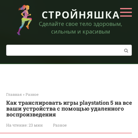
Перейти
к
СТРОЙНЯШКА
контенту
Сделайте свое тело здоровым,
сильным и красивым
Поиск:
Главная
»
Разное
Как транслировать игры playstation 5 на все
ваши устройства с помощью удаленного
воспроизведения
На чтение:
23 мин
Разное