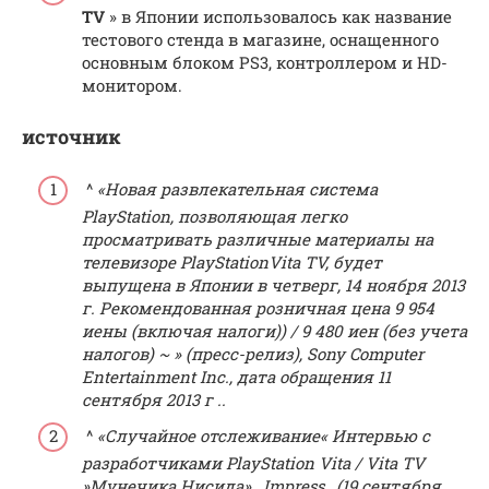
TV
» в Японии
использовалось как название
тестового стенда в магазине, оснащенного
основным блоком PS3, контроллером и HD-
монитором.
источник
^
«Новая развлекательная система
PlayStation, позволяющая легко
просматривать различные материалы на
телевизоре PlayStationVita TV, будет
выпущена в Японии в четверг, 14 ноября 2013
г. Рекомендованная розничная цена 9 954
иены (включая налоги)) / 9 480 иен (без учета
налогов) ~ »
(пресс-релиз), Sony Computer
Entertainment Inc., дата обращения
11
сентября 2013 г
..
^
«Случайное отслеживание« Интервью с
разработчиками PlayStation Vita / Vita TV
»Мунечика Нисида»
,
Impress
, (19 сентября