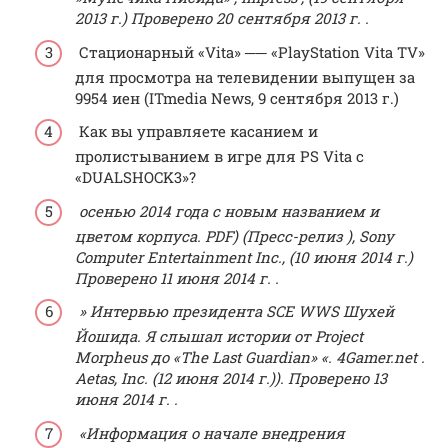
2013 г.) Проверено 20 сентября 2013 г.
.
Стационарный «Vita» ── «PlayStation Vita TV»
для просмотра на телевидении выпущен за
9954 иен
(ITmedia News, 9 сентября 2013 г.)
Как вы управляете касанием и
пролистыванием в игре для PS Vita с
«DUALSHOCK3»?
осенью 2014 года с новым названием и
цветом корпуса.
PDF) (Пресс-релиз ), Sony
Computer Entertainment Inc., (10 июня
2014 г.)
Проверено 11 июня 2014 г.
.
»
Интервью президента SCE WWS Шухей
Йошида. Я слышал истории от Project
Morpheus до «The Last Guardian»
«.
4Gamer.net
.
Aetas, Inc. (12 июня 2014 г.)).
Проверено 13
июня 2014 г.
.
«Информация о начале внедрения