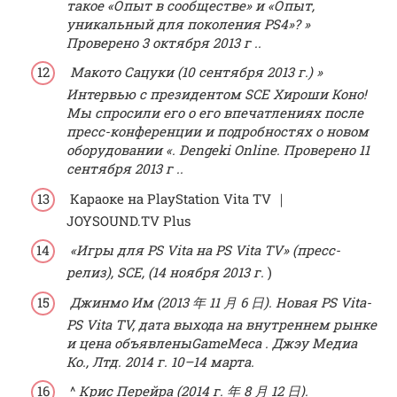
такое «Опыт в сообществе» и «Опыт,
уникальный для поколения PS4»?
»
Проверено
3 октября 2013 г
..
Макото Сацуки (10 сентября 2013 г.) »
Интервью с президентом SCE Хироши Коно!
Мы спросили его о его впечатлениях после
пресс-конференции и подробностях о новом
оборудовании
«. Dengeki Online. Проверено
11
сентября 2013 г
..
Караоке на PlayStation Vita TV ｜
JOYSOUND.TV Plus
«Игры для PS Vita на PS Vita TV»
(пресс-
релиз), SCE, (14 ноября 2013 г.
)
Джинмо Им (2013 年 11 月 6 日).
Новая PS Vita-
PS Vita TV, дата выхода на внутреннем рынке
и цена объявлены
GameMeca
.
Джэу Медиа
Ко., Лтд.
2014 г. 10–14
марта.
^
Крис Перейра (2014 г. 年 8 月 12 日).