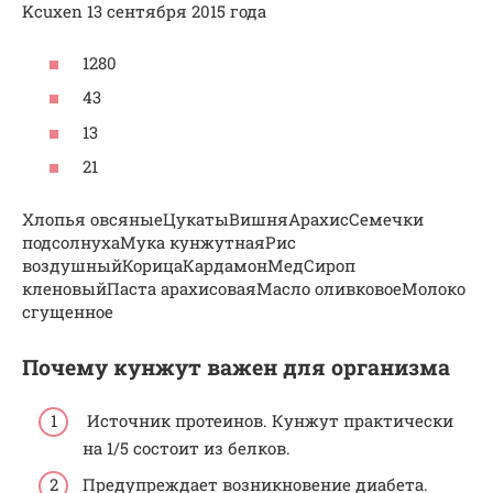
Kcuxen 13 сентября 2015 года
1280
43
13
21
Хлопья овсяныеЦукатыВишняАрахисСемечки
подсолнухаМука кунжутнаяРис
воздушныйКорицаКардамонМедСироп
кленовыйПаста арахисоваяМасло оливковоеМолоко
сгущенное
Почему кунжут важен для организма
Источник протеинов. Кунжут практически
на 1/5 состоит из белков.
Предупреждает возникновение диабета.